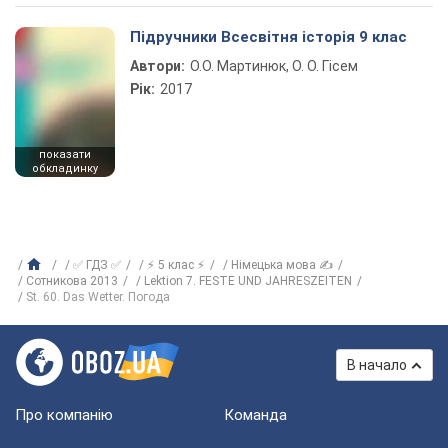
Підручники Всесвітня історія 9 клас
Автори:
О.О. Мартинюк, О. О. Гісем
Рік:
2017
показати
обкладинку
✅ ГДЗ ✅
⚡ 5 клас ⚡
Німецька мова ✍
Сотникова 2013
Lektion 7. FESTE UND JAHRESZEITEN
St. 60. Das Wetter. Погода
В начало
Про компанію
Команда