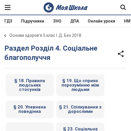
ГДЗ
Підручники
ЗНО
ДПА
Онлайн уроки
НМ
Основи здоров'я 5 клас І. Д. Бех 2018
Раздел Розділ 4. Соціальне
благополуччя
§ 18. Правила
§ 19. Що сприяє
людських
порозумінню між
стосунків
людьми
§ 20. Упевнена
§ 21. Спілкування з
поведінка
дорослими
§ 23. Соціальна