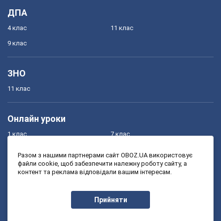
ДПА
4 клас
11 клас
9 клас
ЗНО
11 клас
Онлайн уроки
1 клас
7 клас
2 клас
8 клас
Разом з нашими партнерами сайт OBOZ.UA використовує
файли cookie, щоб забезпечити належну роботу сайту, а
3 клас
9 клас
контент та реклама відповідали вашим інтересам.
4 клас
10 клас
5 клас
11 клас
Прийняти
6 клас