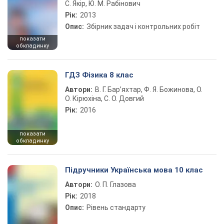
С. Якір, Ю. М. Рабінович
Рік:
2013
Опис:
Збірник задач і контрольних робіт
показати
обкладинку
ГДЗ Фізика 8 клас
Автори:
В. Г. Бар’яхтар, Ф. Я. Божинова, О.
О. Кірюхіна, С. О. Довгий
Рік:
2016
показати
обкладинку
Підручники Українська мова 10 клас
Автори:
О. П. Глазова
Рік:
2018
Опис:
Рівень стандарту