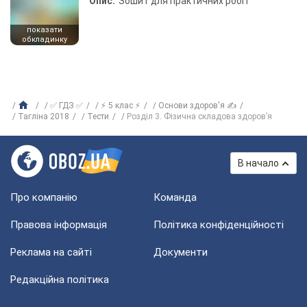
Опис:
Зошит для практичних робіт
показати
обкладинку
✅ ГДЗ ✅
⚡ 5 клас ⚡
Основи здоров'я ✍
Тагліна 2018
Тести
Розділ 3. Фізична складова здоров’я
В начало
Про компанію
Команда
Правова інформація
Політика конфіденційності
Реклама на сайті
Документи
Редакційна політика