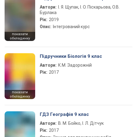
Автори:
І. Я. Щупак, І. О. Піскарьова, О.В.
Бурлака
Рік:
2019
Опис:
Інтегрований курс
показати
обкладинку
Підручники Біологія 9 клас
Автори:
К.М. Задорожній
Рік:
2017
показати
обкладинку
ГДЗ Географія 9 клас
Автори:
В. М. Бойко, І. Л. Дітчук
Рік:
2017