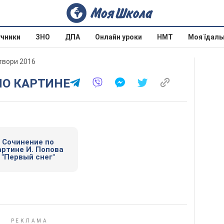
учники
ЗНО
ДПА
Онлайн уроки
НМТ
Моя їдаль
 твори 2016
ПО КАРТИНЕ
Сочинение по
артине И. Попова
"Первый снег"