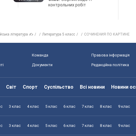
контрольних робіт
ійська література ✍
Литература 5 класс
СОЧИНЕНИЯ ПО КАРТИНЕ
Команда
Правова інформація
ті
Документи
Редакційна політика
Світ
Спорт
Суспільство
Всі новини
Новини ос
ас
3 клас
4 клас
5 клас
6 клас
7 клас
8 клас
9 клас
ас
3 клас
4 клас
5 клас
6 клас
7 клас
8 клас
9 клас