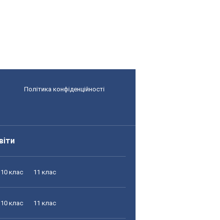
Політика конфіденційності
віти
10 клас
11 клас
10 клас
11 клас