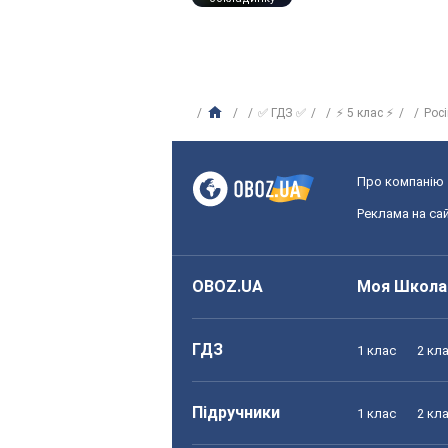
✅ ГДЗ ✅
⚡ 5 клас ⚡
Рос
Про компанію
Реклама на сай
OBOZ.UA
Моя Школа
ГДЗ
1 клас
2 кл
Підручники
1 клас
2 кл