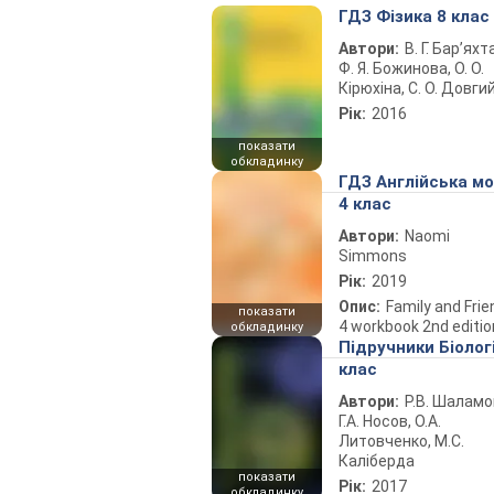
ГДЗ Фізика 8 клас
Автори:
В. Г. Бар’яхт
Ф. Я. Божинова, О. О.
Кірюхіна, С. О. Довги
Рік:
2016
показати
обкладинку
ГДЗ Англійська м
4 клас
Автори:
Naomi
Simmons
Рік:
2019
Опис:
Family and Fri
показати
4 workbook 2nd editio
обкладинку
Підручники Біолог
клас
Автори:
Р.В. Шаламо
Г.А. Носов, О.А.
Литовченко, М.С.
Каліберда
показати
Рік:
2017
обкладинку