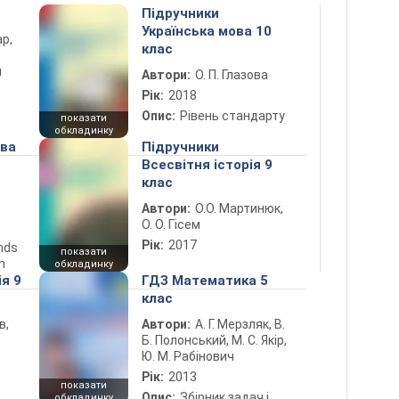
Підручники
Українська мова 10
ар,
клас
й
Автори:
О. П. Глазова
Рік:
2018
Опис:
Рівень стандарту
показати
обкладинку
ова
Підручники
Всесвітня історія 9
клас
Автори:
О.О. Мартинюк,
О. О. Гісем
Рік:
2017
ends
показати
n
обкладинку
ія 9
ГДЗ Математика 5
клас
в,
Автори:
А. Г. Мерзляк, В.
Б. Полонський, М. С. Якір,
Ю. М. Рабінович
Рік:
2013
показати
Опис:
Збірник задач і
обкладинку