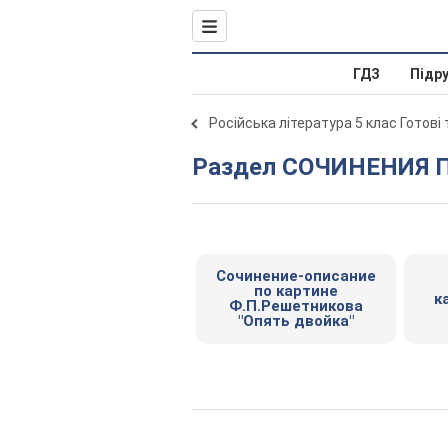
ГДЗ
Підр
Російська література 5 клас Готові
Раздел СОЧИНЕНИЯ 
Сочинение-описание
по картине
к
Ф.П.Решетникова
"Опять двойка"