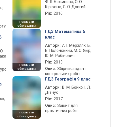
Ф. Я. Божинова, О. О.
Кірюхіна, С. О. Довгий
н,
Рік:
2016
показати
рту
обкладинку
ГДЗ Математика 5
6
клас
Автори:
А. Г. Мерзляк, В.
Б. Полонський, М. С. Якір,
 О.
Ю. М. Рабінович
лака
Рік:
2013
показати
Опис:
Збірник задач і
курс
обкладинку
контрольних робіт
ГДЗ Географія 9 клас
9
Автори:
В. М. Бойко, І. Л.
Дітчук
юк,
Рік:
2017
Опис:
Зошит для
практичних робіт
показати
обкладинку