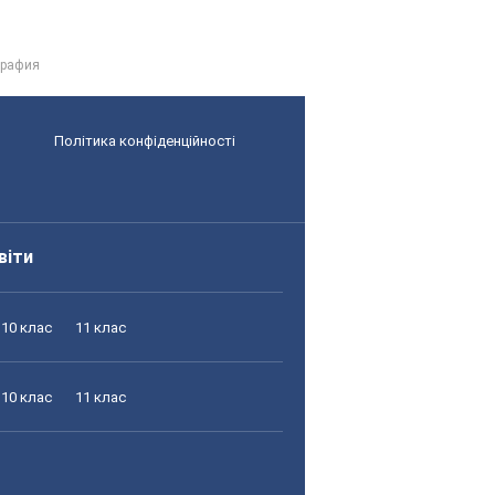
графия
Політика конфіденційності
віти
10 клас
11 клас
10 клас
11 клас