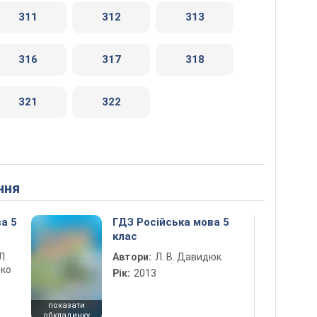
311
312
313
316
317
318
321
322
ння
а 5
ГДЗ Російська мова 5
клас
Л.
Автори:
Л. В. Давидюк
тко
Рік:
2013
показати
обкладинку