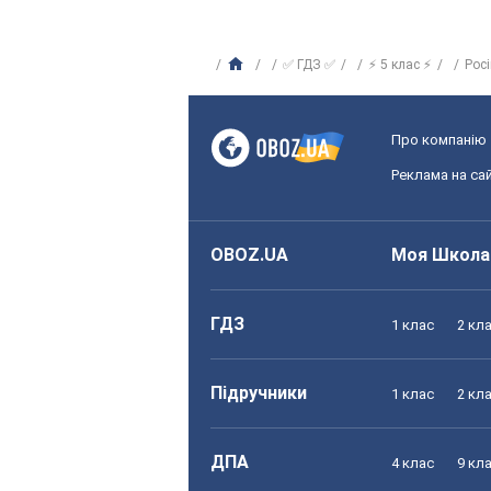
✅ ГДЗ ✅
⚡ 5 клас ⚡
Рос
Про компанію
Реклама на сай
OBOZ.UA
Моя Школа
ГДЗ
1 клас
2 кл
Підручники
1 клас
2 кл
ДПА
4 клас
9 кл