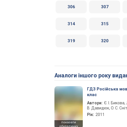
306
307
314
315
319
320
Аналоги іншого року вида
ГДЗ Російська мов
клас
Автори:
Є. І. Бикова, 
В. Давидюк, О. С. Сні
Рік:
2011
показати
обкладинку