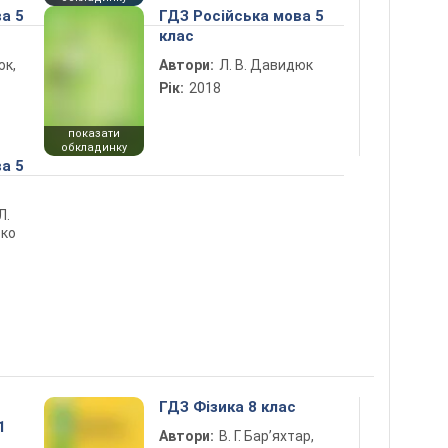
а 5
ГДЗ Російська мова 5
клас
юк,
Автори:
Л. В. Давидюк
Рік:
2018
показати
обкладинку
а 5
Л.
тко
ГДЗ Фізика 8 клас
1
Автори:
В. Г. Бар’яхтар,