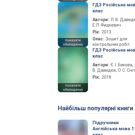
ГДЗ Російська мов
клас
Автори:
Л. В. Давид
Е.Л. Фидкевич
Рік:
2013
Опис:
Зошит для
показати
контрольних робіт
обкладинку
ГДЗ Російська мов
клас
Автори:
Є. І. Бикова, 
В. Давидюк, О. С. Сні
Рік:
2018
показати
обкладинку
Найбільш популярні книги
Підручники
Англійська мова 1
клас