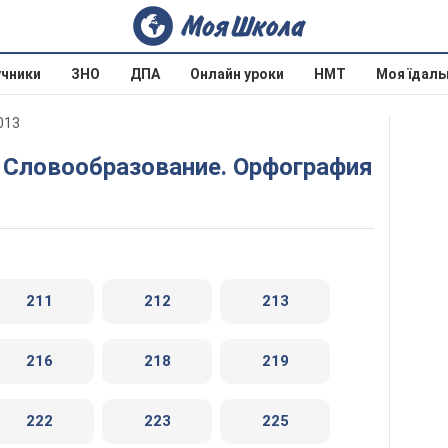
учники
ЗНО
ДПА
Онлайн уроки
НМТ
Моя їдаль
2013
. Словообразование. Орфография
211
212
213
216
218
219
222
223
225