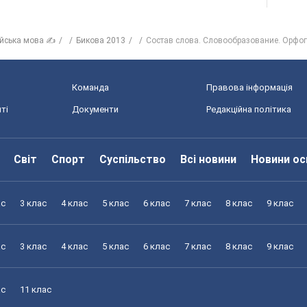
ійська мова ✍
Бикова 2013
Состав слова. Словообразование. Орфо
Команда
Правова інформація
ті
Документи
Редакційна політика
Світ
Спорт
Суспільство
Всі новини
Новини ос
ас
3 клас
4 клас
5 клас
6 клас
7 клас
8 клас
9 клас
ас
3 клас
4 клас
5 клас
6 клас
7 клас
8 клас
9 клас
ас
11 клас