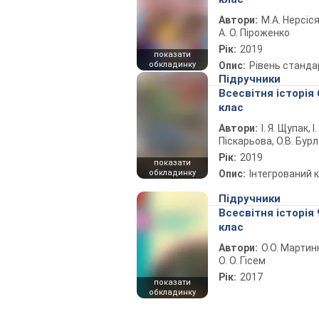
Автори:
М.А. Нерсіся
А. О. Піроженко
Рік:
2019
показати
обкладинку
Опис:
Рівень станда
Підручники
Всесвітня історія 
клас
Автори:
І. Я. Щупак, І.
Піскарьова, О.В. Бур
Рік:
2019
показати
обкладинку
Опис:
Інтегрований 
Підручники
Всесвітня історія 
клас
Автори:
О.О. Мартин
О. О. Гісем
Рік:
2017
показати
обкладинку