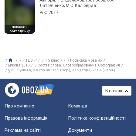
Автори:
Р.В. Шаламов, Г.А. Носов, О.А.
Литовченко, М.С. Каліберда
Рік:
2017
показати
обкладинку
✅ ГДЗ ✅
⚡ 5 клас ⚡
Російська мова ✍
Бикова 2018
Состав слова. Словообразование. Орфография
§ 60. Буквы а, о в корнях -зар- (-зор-), -гар- (-гор-), -клан- (-клон-)
В начало
Про компанію
Команда
Правова інформація
Політика конфіденційності
Реклама на сайті
Документи