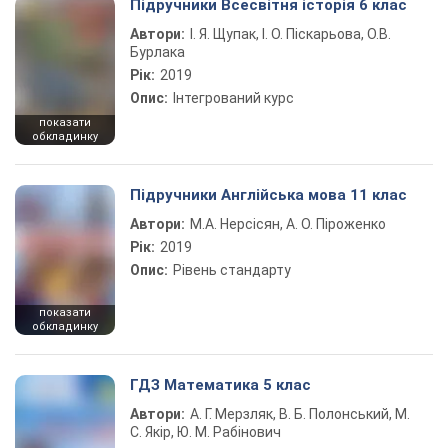
Підручники Всесвітня історія 6 клас
Автори:
І. Я. Щупак, І. О. Піскарьова, О.В.
Бурлака
Рік:
2019
Опис:
Інтегрований курс
показати
обкладинку
Підручники Англійська мова 11 клас
Автори:
М.А. Нерсісян, А. О. Піроженко
Рік:
2019
Опис:
Рівень стандарту
показати
обкладинку
ГДЗ Математика 5 клас
Автори:
А. Г. Мерзляк, В. Б. Полонський, М.
С. Якір, Ю. М. Рабінович