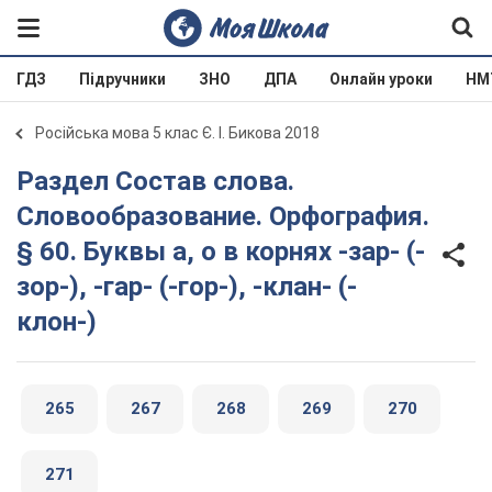
ГДЗ
Підручники
ЗНО
ДПА
Онлайн уроки
НМ
Російська мова 5 клас Є. І. Бикова 2018
Раздел Состав слова.
Словообразование. Орфография.
§ 60. Буквы а, о в корнях -зар- (-
зор-), -гар- (-гор-), -клан- (-
клон-)
265
267
268
269
270
271