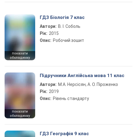
ГДЗ Біологія 7 клас
Автори:
В. І. Соболь
Рік:
2015
Опис:
Робочий зошит
показати
обкладинку
Підручники Англійська мова 11 клас
Автори:
М.А. Нерсісян, А. О. Піроженко
Рік:
2019
Опис:
Рівень стандарту
показати
обкладинку
ГДЗ Географія 9 клас