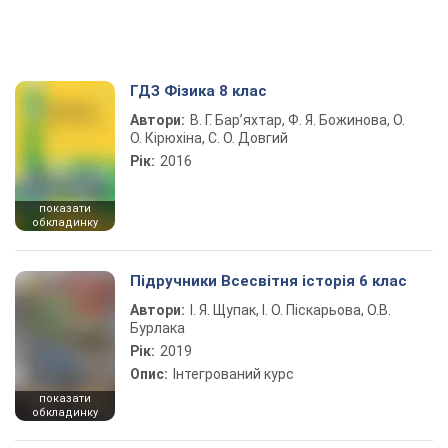
ГДЗ Фізика 8 клас
Автори:
В. Г. Бар’яхтар, Ф. Я. Божинова, О.
О. Кірюхіна, С. О. Довгий
Рік:
2016
показати
обкладинку
Підручники Всесвітня історія 6 клас
Автори:
І. Я. Щупак, І. О. Піскарьова, О.В.
Бурлака
Рік:
2019
Опис:
Інтегрований курс
показати
обкладинку