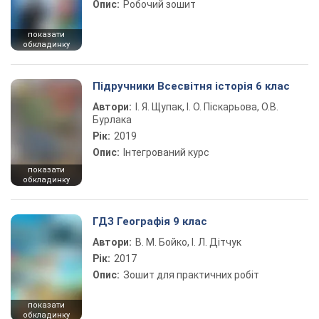
Опис:
Робочий зошит
показати
обкладинку
Підручники Всесвітня історія 6 клас
Автори:
І. Я. Щупак, І. О. Піскарьова, О.В.
Бурлака
Рік:
2019
Опис:
Інтегрований курс
показати
обкладинку
ГДЗ Географія 9 клас
Автори:
В. М. Бойко, І. Л. Дітчук
Рік:
2017
Опис:
Зошит для практичних робіт
показати
обкладинку