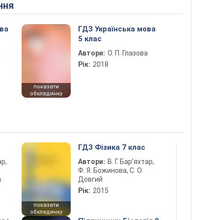
ння
ова
ГДЗ Українська мова
5 клас
а
Автори:
О. П. Глазова
Рік:
2018
показати
обкладинку
ГДЗ Фізика 7 клас
ар,
Автори:
В. Г. Бар’яхтар,
Ф. Я. Божинова, С. О.
й
Довгий
Рік:
2015
показати
обкладинку