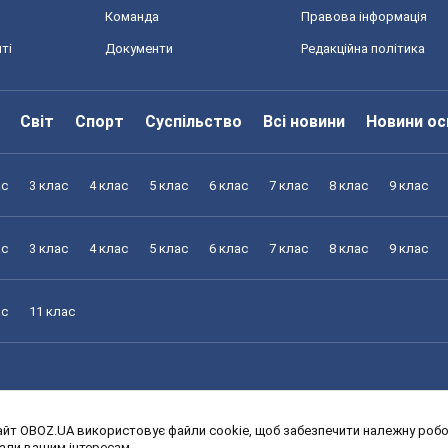
Команда
Правова інформація
ті
Документи
Редакційна політика
Світ
Спорт
Суспільство
Всі новини
Новини ос
ас
3 клас
4 клас
5 клас
6 клас
7 клас
8 клас
9 клас
ас
3 клас
4 клас
5 клас
6 клас
7 клас
8 клас
9 клас
ас
11 клас
йт OBOZ.UA використовує файли cookie, щоб забезпечити належну робот
ас
3 клас
4 клас
5 клас
6 клас
7 клас
8 клас
9 клас
дали вашим інтересам.