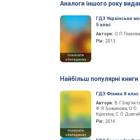
Аналоги іншого року вида
ГДЗ Українська м
5 клас
Автори:
О. П. Глазов
Рік:
2013
показати
обкладинку
Найбільш популярні книги
ГДЗ Фізика 8 клас
Автори:
В. Г. Бар’яхт
Ф. Я. Божинова, О. О.
Кірюхіна, С. О. Довги
Рік:
2016
показати
обкладинку