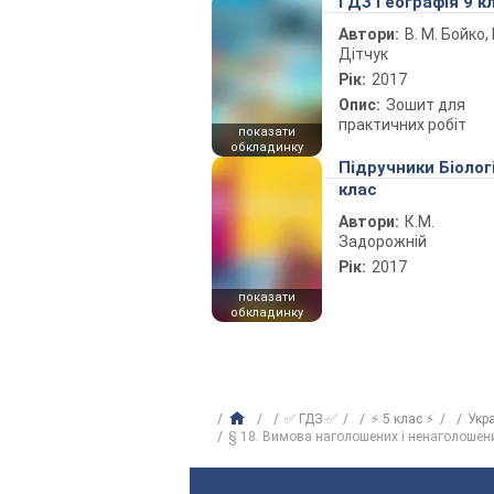
ГДЗ Географія 9 к
Автори:
В. М. Бойко, І
Дітчук
Рік:
2017
Опис:
Зошит для
практичних робіт
показати
обкладинку
Підручники Біолог
клас
Автори:
К.М.
Задорожній
Рік:
2017
показати
обкладинку
✅ ГДЗ ✅
⚡ 5 клас ⚡
Укр
§ 18. Вимова наголошених і ненаголошени