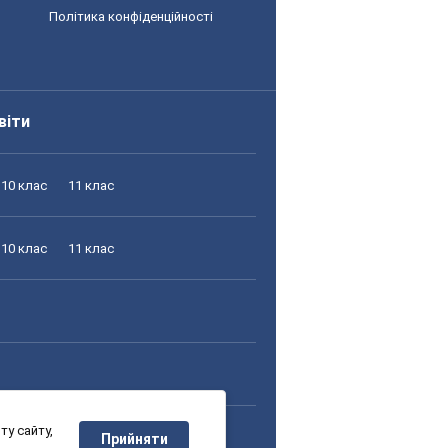
Політика конфіденційності
віти
10 клас
11 клас
10 клас
11 клас
у сайту,
10 клас
11 клас
Прийняти