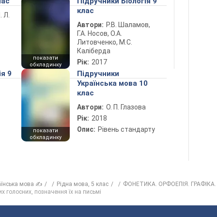
лас
Підручники Біологія 9
клас
. Л.
Автори:
Р.В. Шаламов,
Г.А. Носов, О.А.
Литовченко, М.С.
Каліберда
показати
Рік:
2017
обкладинку
ія 9
Підручники
Українська мова 10
клас
Автори:
О. П. Глазова
Рік:
2018
Опис:
Рівень стандарту
показати
обкладинку
аїнська мова ✍
Рiдна мова, 5 клас
ФОНЕТИКА. ОРФОЕПІЯ. ГРАФІКА
х голосних, позначення їх на письмі