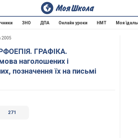
учники
ЗНО
ДПА
Онлайн уроки
НМТ
Моя їдаль
а 2005
мова наголошених і
х, позначення їх на письмі
271