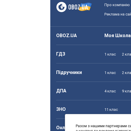
Про компанію
Реклама на сай
OBOZ.UA
Моя Школа
ГДЗ
1 клас
2 кл
Підручники
1 клас
2 кл
ДПА
4 клас
9 кл
ЗНО
11 клас
Разом з нашими партнерами са
Онлайн уроки
1 клас
2 кл
а контент та реклама відпові