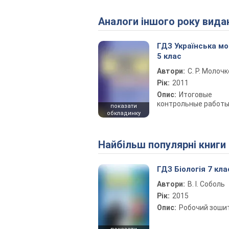
Аналоги іншого року вида
ГДЗ Українська м
5 клас
Автори:
С. Р. Молочк
Рік:
2011
Опис:
Итоговые
контрольные работ
показати
обкладинку
Найбільш популярні книги
ГДЗ Біологія 7 кла
Автори:
В. І. Соболь
Рік:
2015
Опис:
Робочий зоши