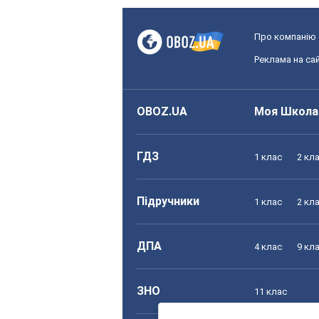
Про компанію
Реклама на сай
OBOZ.UA
Моя Школа
ГДЗ
1 клас
2 кл
Підручники
1 клас
2 кл
ДПА
4 клас
9 кл
ЗНО
11 клас