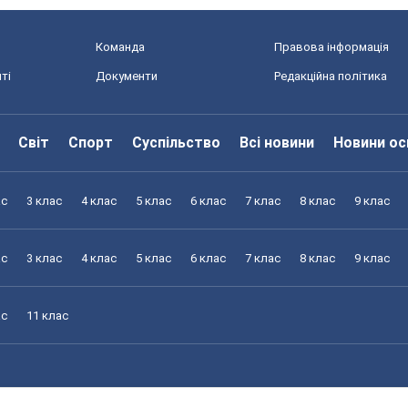
Команда
Правова інформація
ті
Документи
Редакційна політика
Світ
Спорт
Суспільство
Всі новини
Новини ос
ас
3 клас
4 клас
5 клас
6 клас
7 клас
8 клас
9 клас
ас
3 клас
4 клас
5 клас
6 клас
7 клас
8 клас
9 клас
ас
11 клас