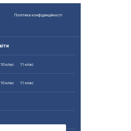
Політика конфіденційності
віти
10 клас
11 клас
10 клас
11 клас