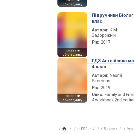
показати
обкладинку
Підручники Біолог
клас
Автори:
К.М.
Задорожній
Рік:
2017
показати
обкладинку
ГДЗ Англійська м
4 клас
Автори:
Naomi
Simmons
Рік:
2019
Опис:
Family and Fri
показати
4 workbook 2nd editio
обкладинку
✅ ГДЗ ✅
⚡ 5 клас ⚡
Укр