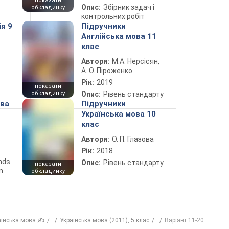
показати
Опис:
Збірник задач і
обкладинку
контрольних робіт
ія 9
Підручники
Англійська мова 11
клас
Автори:
М.А. Нерсісян,
А. О. Піроженко
Рік:
2019
показати
обкладинку
Опис:
Рівень стандарту
ова
Підручники
Українська мова 10
клас
Автори:
О. П. Глазова
Рік:
2018
ends
Опис:
Рівень стандарту
показати
n
обкладинку
аїнська мова ✍
Українська мова (2011), 5 клас
Варіант 11-20