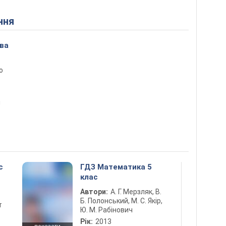
ння
ова
о
ы
с
ГДЗ Математика 5
клас
Автори:
А. Г. Мерзляк, В.
Б. Полонський, М. С. Якір,
т
Ю. М. Рабінович
Рік:
2013