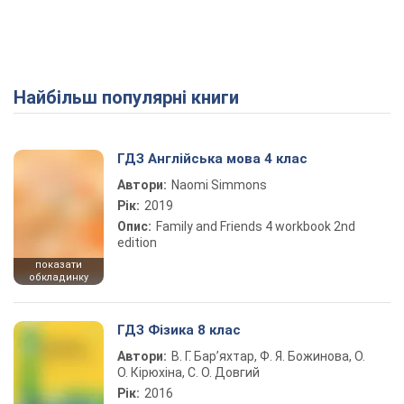
Найбільш популярні книги
Play Video
ГДЗ Англійська мова 4 клас
Автори:
Naomi Simmons
Рік:
2019
Опис:
Family and Friends 4 workbook 2nd
edition
показати
обкладинку
ГДЗ Фізика 8 клас
Автори:
В. Г. Бар’яхтар, Ф. Я. Божинова, О.
О. Кірюхіна, С. О. Довгий
Рік:
2016