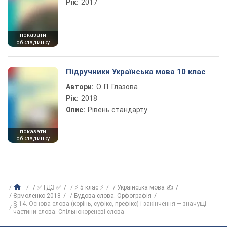
Рік:
2017
показати
обкладинку
Підручники Українська мова 10 клас
Автори:
О. П. Глазова
Рік:
2018
Опис:
Рівень стандарту
показати
обкладинку
✅ ГДЗ ✅
⚡ 5 клас ⚡
Українська мова ✍
Єрмоленко 2018
Будова слова. Орфографія
§ 14. Основа слова (корінь, суфікс, префікс) і закінчення — значущі
частини слова. Спільнокореневі слова