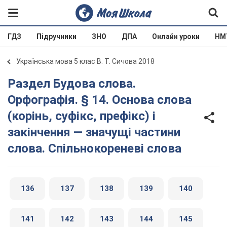
ГДЗ
Підручники
ЗНО
ДПА
Онлайн уроки
НМ
Українська мова 5 клас В. Т. Сичова 2018
Раздел Будова слова.
Орфографія. § 14. Основа слова
(корінь, суфікс, префікс) і
закінчення — значущі частини
слова. Спільнокореневі слова
136
137
138
139
140
141
142
143
144
145