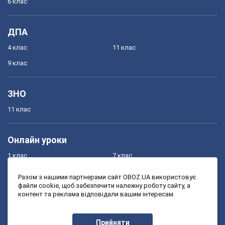
6 клас
ДПА
4 клас
11 клас
9 клас
ЗНО
11 клас
Онлайн уроки
1 клас
7 клас
2 клас
8 клас
Разом з нашими партнерами сайт OBOZ.UA використовує
файли cookie, щоб забезпечити належну роботу сайту, а
3 клас
9 клас
контент та реклама відповідали вашим інтересам.
4 клас
10 клас
5 клас
11 клас
Прийняти