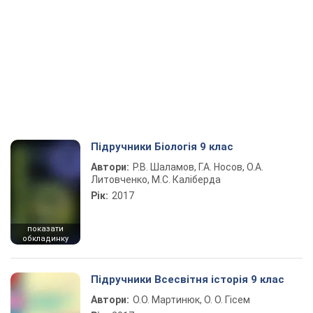
Підручники Біологія 9 клас
Автори:
Р.В. Шаламов, Г.А. Носов, О.А.
Литовченко, М.С. Каліберда
Рік:
2017
показати
обкладинку
Підручники Всесвітня історія 9 клас
Автори:
О.О. Мартинюк, О. О. Гісем