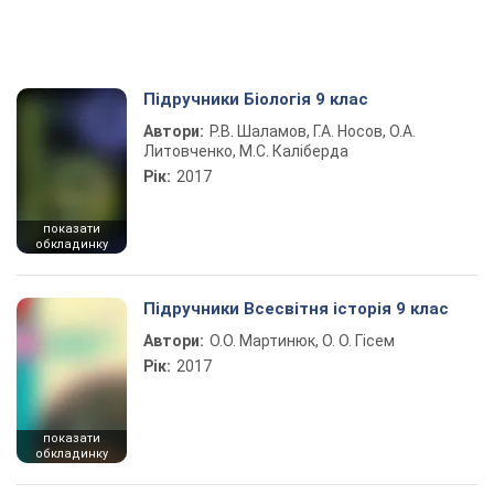
Підручники Біологія 9 клас
Автори:
Р.В. Шаламов, Г.А. Носов, О.А.
Литовченко, М.С. Каліберда
Рік:
2017
показати
обкладинку
Підручники Всесвітня історія 9 клас
Автори:
О.О. Мартинюк, О. О. Гісем
Рік:
2017
показати
обкладинку