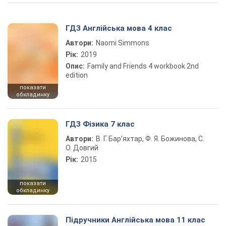
ГДЗ Англійська мова 4 клас
Автори:
Naomi Simmons
Рік:
2019
Опис:
Family and Friends 4 workbook 2nd
edition
показати
обкладинку
ГДЗ Фізика 7 клас
Автори:
В. Г. Бар’яхтар, Ф. Я. Божинова, С.
О. Довгий
Рік:
2015
показати
обкладинку
Підручники Англійська мова 11 клас