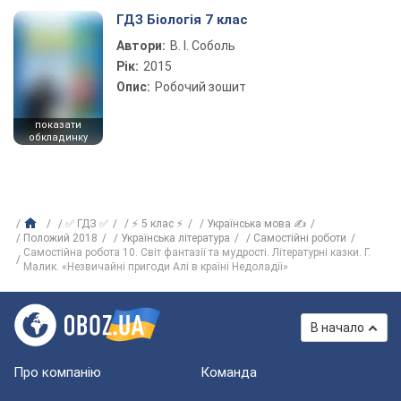
ГДЗ Біологія 7 клас
Автори:
В. І. Соболь
Рік:
2015
Опис:
Робочий зошит
показати
обкладинку
✅ ГДЗ ✅
⚡ 5 клас ⚡
Українська мова ✍
Положий 2018
Українська література
Самостійні роботи
Самостійна робота 10. Світ фантазії та мудрості. Літературні казки. Г.
Малик. «Незвичайні пригоди Алі в країні Недоладїі»
В начало
Про компанію
Команда