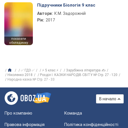
Підручники Біологія 9 клас
Автори:
К.М. Задорожній
Рік:
2017
показати
обкладинку
✅ ГДЗ ✅
⚡ 5 клас ⚡
Зарубіжна література ✍
Ніколенко 2018
Розділ I. КАЗКИ НАРОДІВ СВІТУ № Стр. 27 - 120
Народна казка № Стр. 27 - 33
В начало
Про компанію
Команда
Правова інформація
Політика конфіденційності