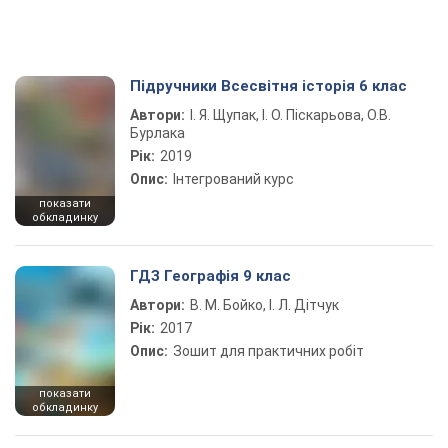
Підручники Всесвітня історія 6 клас
Автори:
І. Я. Щупак, І. О. Піскарьова, О.В.
Бурлака
Рік:
2019
Опис:
Інтегрований курс
показати
обкладинку
ГДЗ Географія 9 клас
Автори:
В. М. Бойко, І. Л. Дітчук
Рік:
2017
Опис:
Зошит для практичних робіт
показати
обкладинку