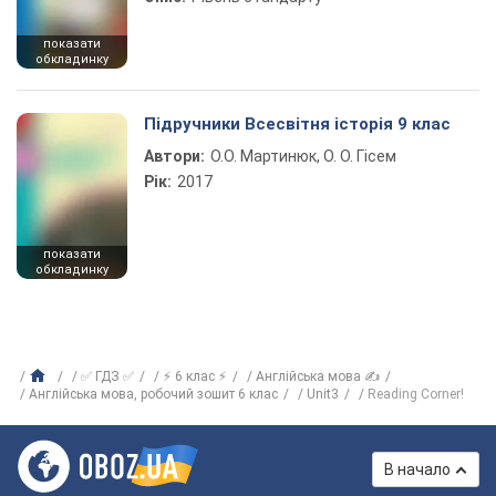
показати
обкладинку
Підручники Всесвітня історія 9 клас
Автори:
О.О. Мартинюк, О. О. Гісем
Рік:
2017
показати
обкладинку
✅ ГДЗ ✅
⚡ 6 клас ⚡
Англійська мова ✍
Англiйська мова, робочий зошит 6 клас
Unit3
Reading Corner!
В начало