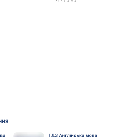
ння
ова
ГДЗ Англійська мова