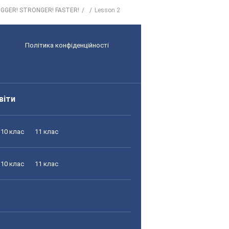
BIGGER! STRONGER! FASTER!
Lesson 2
Політика конфіденційності
віти
10 клас
11 клас
10 клас
11 клас