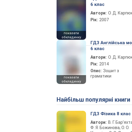
6 клас
Автори:
О. Д. Карпю
Рік:
2007
показати
обкладинку
ГДЗ Англійська м
6 клас
Автори:
О. Д. Карпю
Рік:
2014
Опис:
Зошит з
граматики
показати
обкладинку
Найбільш популярні книги
ГДЗ Фізика 8 клас
Автори:
В. Г. Бар’яхт
Ф. Я. Божинова, О. О.