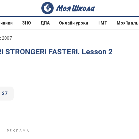
учники
ЗНО
ДПА
Онлайн уроки
НМТ
Моя їдаль
к 2007
ER! STRONGER! FASTER!. Lesson 2
. 27