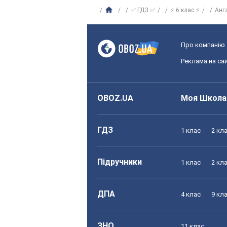
✅ ГДЗ ✅
⚡ 6 клас ⚡
Анг
Про компанію
Реклама на сай
OBOZ.UA
Моя Школа
ГДЗ
1 клас
2 кл
Підручники
1 клас
2 кл
ДПА
4 клас
9 кл
ЗНО
11 клас