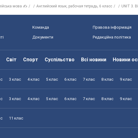
лійська мова ✍
Английский язык, рабочая тетрадь, 6 класс
UNIT 3. 
Команда
Правова інформація
ті
Документи
Редакційна політика
Світ
Спорт
Суспільство
Всі новини
Новини ос
ас
3 клас
4 клас
5 клас
6 клас
7 клас
8 клас
9 клас
ас
3 клас
4 клас
5 клас
6 клас
7 клас
8 клас
9 клас
ас
11 клас