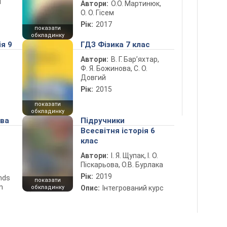
й
Автори:
О.О. Мартинюк,
О. О. Гісем
Рік:
2017
показати
обкладинку
ія 9
ГДЗ Фізика 7 клас
Автори:
В. Г. Бар’яхтар,
Ф. Я. Божинова, С. О.
Довгий
Рік:
2015
показати
обкладинку
ова
Підручники
Всесвітня історія 6
клас
Автори:
І. Я. Щупак, І. О.
Піскарьова, О.В. Бурлака
Рік:
2019
ends
показати
n
обкладинку
Опис:
Інтегрований курс