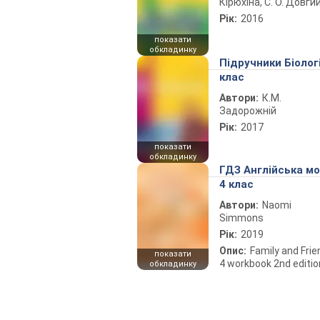
Кірюхіна, С. О. Довги
Рік:
2016
показати
обкладинку
Підручники Біолог
клас
Автори:
К.М.
Задорожній
Рік:
2017
показати
обкладинку
ГДЗ Англійська м
4 клас
Автори:
Naomi
Simmons
Рік:
2019
Опис:
Family and Fri
показати
4 workbook 2nd editio
обкладинку