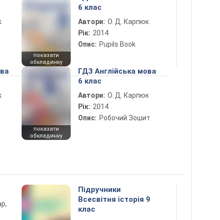
6 клас
к
Автори:
О. Д. Карпюк
Рік:
2014
Опис:
Pupils Book
показати
обкладинку
ова
ГДЗ Англійська мова
6 клас
к
Автори:
О. Д. Карпюк
Рік:
2014
Опис:
Робочий Зошит
показати
обкладинку
Підручники
Всесвітня історія 9
ар,
клас