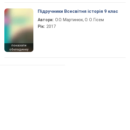
Підручники Всесвітня історія 9 клас
Автори:
О.О. Мартинюк, О. О. Гісем
Рік:
2017
показати
обкладинку