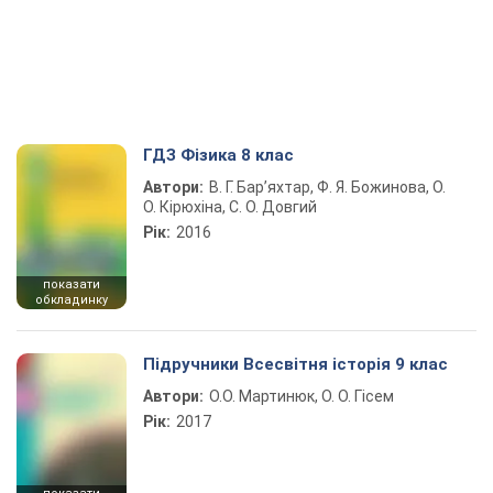
ГДЗ Фізика 8 клас
Автори:
В. Г. Бар’яхтар, Ф. Я. Божинова, О.
О. Кірюхіна, С. О. Довгий
Рік:
2016
показати
обкладинку
Підручники Всесвітня історія 9 клас
Автори:
О.О. Мартинюк, О. О. Гісем
Рік:
2017