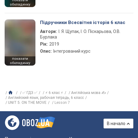
показати
обкладинку
Підручники Всесвітня історія 6 клас
Автори:
І. Я. Щупак, І. О. Піскарьова, О.В.
Бурлака
Рік:
2019
Опис:
Інтегрований курс
показати
обкладинку
✅ ГДЗ ✅
⚡ 6 клас ⚡
Англійська мова ✍
Английский язык, рабочая тетрадь, 6 класс
UNIT 5. ON THE MOVE
Lesson 7
В начало