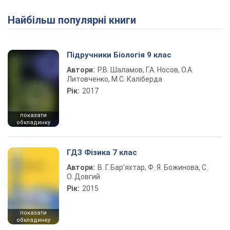
Найбільш популярні книги
Підручники Біологія 9 клас
Автори:
Р.В. Шаламов, Г.А. Носов, О.А.
Литовченко, М.С. Каліберда
Рік:
2017
показати
обкладинку
ГДЗ Фізика 7 клас
Автори:
В. Г. Бар’яхтар, Ф. Я. Божинова, С.
О. Довгий
Рік:
2015
показати
обкладинку