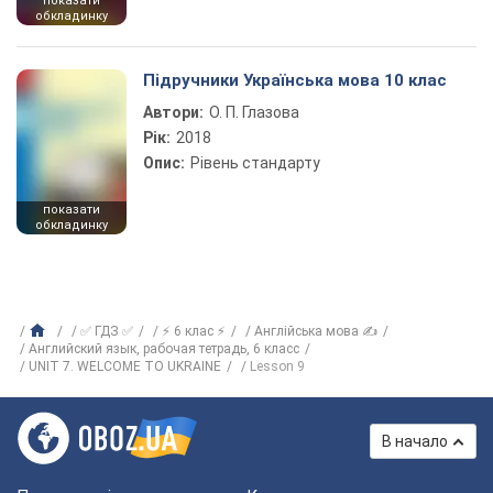
показати
обкладинку
Підручники Українська мова 10 клас
Автори:
О. П. Глазова
Рік:
2018
Опис:
Рівень стандарту
показати
обкладинку
✅ ГДЗ ✅
⚡ 6 клас ⚡
Англійська мова ✍
Английский язык, рабочая тетрадь, 6 класс
UNIT 7. WELCOME TO UKRAINE
Lesson 9
В начало