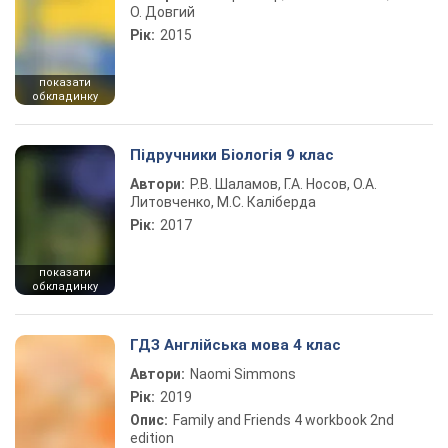
О. Довгий
Рік:
2015
показати
обкладинку
Підручники Біологія 9 клас
Автори:
Р.В. Шаламов, Г.А. Носов, О.А.
Литовченко, М.С. Каліберда
Рік:
2017
показати
обкладинку
ГДЗ Англійська мова 4 клас
Автори:
Naomi Simmons
Рік:
2019
Опис:
Family and Friends 4 workbook 2nd
edition