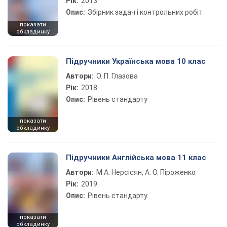
Рік:
2013
Опис:
Збірник задач і контрольних робіт
показати
обкладинку
Підручники Українська мова 10 клас
Автори:
О. П. Глазова
Рік:
2018
Опис:
Рівень стандарту
показати
обкладинку
Підручники Англійська мова 11 клас
Автори:
М.А. Нерсісян, А. О. Піроженко
Рік:
2019
Опис:
Рівень стандарту
показати
обкладинку