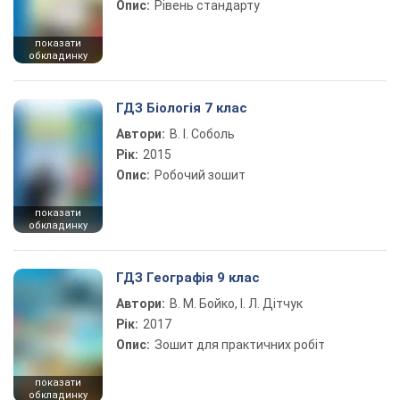
Опис:
Рівень стандарту
показати
обкладинку
ГДЗ Біологія 7 клас
Автори:
В. І. Соболь
Рік:
2015
Опис:
Робочий зошит
показати
обкладинку
ГДЗ Географія 9 клас
Автори:
В. М. Бойко, І. Л. Дітчук
Рік:
2017
Опис:
Зошит для практичних робіт
показати
обкладинку