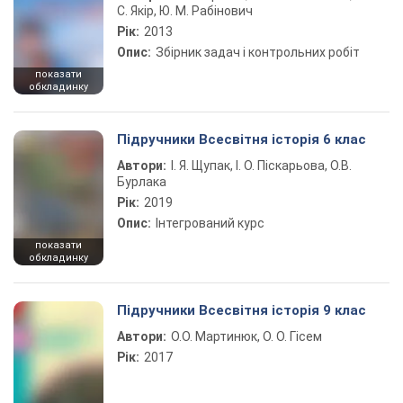
С. Якір, Ю. М. Рабінович
Рік:
2013
Опис:
Збірник задач і контрольних робіт
показати
обкладинку
Підручники Всесвітня історія 6 клас
Автори:
І. Я. Щупак, І. О. Піскарьова, О.В.
Бурлака
Рік:
2019
Опис:
Інтегрований курс
показати
обкладинку
Підручники Всесвітня історія 9 клас
Автори:
О.О. Мартинюк, О. О. Гісем
Рік:
2017