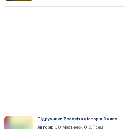
Підручники Всесвітня історія 9 клас
Автори:
О.О. Мартинюк, О. О. Гісем