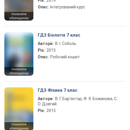
Рік:
2019
Опис:
Інтегрований курс
показати
обкладинку
ГДЗ Біологія 7 клас
Автори:
В. І. Соболь
Рік:
2015
Опис:
Робочий зошит
показати
обкладинку
ГДЗ Фізика 7 клас
Автори:
В. Г. Бар’яхтар, Ф. Я. Божинова, С.
О. Довгий
Рік:
2015
показати
обкладинку