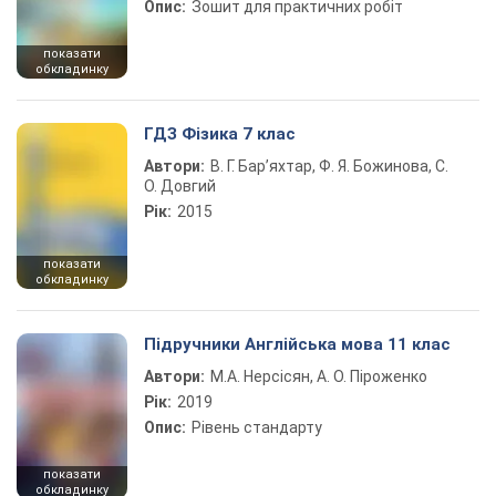
Опис:
Зошит для практичних робіт
показати
обкладинку
ГДЗ Фізика 7 клас
Автори:
В. Г. Бар’яхтар, Ф. Я. Божинова, С.
О. Довгий
Рік:
2015
показати
обкладинку
Підручники Англійська мова 11 клас
Автори:
М.А. Нерсісян, А. О. Піроженко
Рік:
2019
Опис:
Рівень стандарту
показати
обкладинку