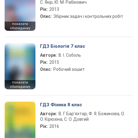
С. Якір, Ю. М. Рабінович
Рік:
2013
Опис:
Збірник задач і контрольних робіт
показати
обкладинку
ГДЗ Біологія 7 клас
Автори:
В. І. Соболь
Рік:
2015
Опис:
Робочий зошит
показати
обкладинку
ГДЗ Фізика 8 клас
Автори:
В. Г. Бар’яхтар, Ф. Я. Божинова, О.
О. Кірюхіна, С. О. Довгий
Рік:
2016