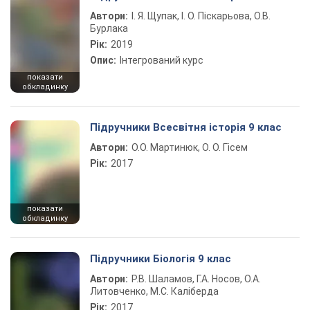
Автори:
І. Я. Щупак, І. О. Піскарьова, О.В.
Бурлака
Рік:
2019
Опис:
Інтегрований курс
показати
обкладинку
Підручники Всесвітня історія 9 клас
Автори:
О.О. Мартинюк, О. О. Гісем
Рік:
2017
показати
обкладинку
Підручники Біологія 9 клас
Автори:
Р.В. Шаламов, Г.А. Носов, О.А.
Литовченко, М.С. Каліберда
Рік:
2017