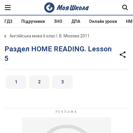
ГДЗ
Підручники
ЗНО
ДПА
Онлайн уроки
НМ
Англійська мова 6 клас І. В. Міхеєва 2011
Раздел HOME READING. Lesson
5
1
2
3