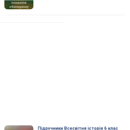
показати
обкладинку
Підручники Всесвітня історія 6 клас