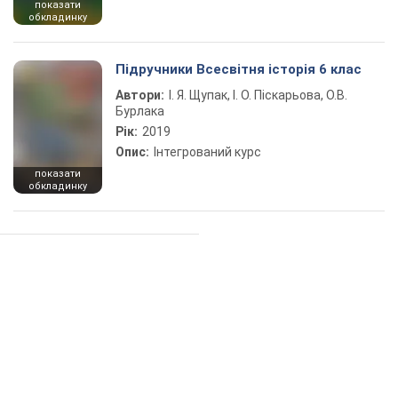
показати
обкладинку
Підручники Всесвітня історія 6 клас
Автори:
І. Я. Щупак, І. О. Піскарьова, О.В.
Бурлака
Рік:
2019
Опис:
Інтегрований курс
показати
обкладинку