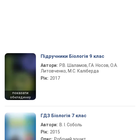
Підручники Біологія 9 клас
Автори:
Р.В. Шаламов, Г.А. Носов, О.А.
Литовченко, М.С. Каліберда
Рік:
2017
показати
обкладинку
ГДЗ Біологія 7 клас
Автори:
В. І. Соболь
Рік:
2015
Опис:
Робочий зошит