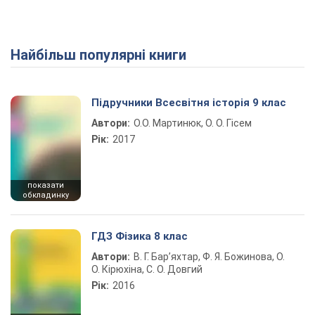
Найбільш популярні книги
Підручники Всесвітня історія 9 клас
Автори:
О.О. Мартинюк, О. О. Гісем
Рік:
2017
показати
обкладинку
ГДЗ Фізика 8 клас
Автори:
В. Г. Бар’яхтар, Ф. Я. Божинова, О.
О. Кірюхіна, С. О. Довгий
Рік:
2016