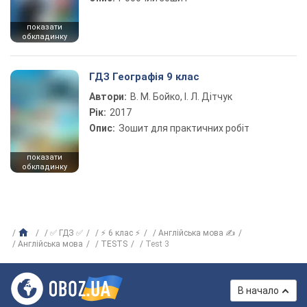
показати
обкладинку
ГДЗ Географія 9 клас
Автори:
В. М. Бойко, І. Л. Дітчук
Рік:
2017
Опис:
Зошит для практичних робіт
показати
обкладинку
✅ ГДЗ ✅
⚡ 6 клас ⚡
Англійська мова ✍
Англійська мова
TESTS
Test 3
В начало