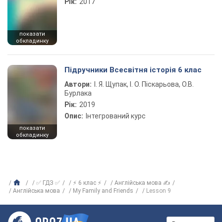
Рік:
2017
показати
обкладинку
Підручники Всесвітня історія 6 клас
Автори:
І. Я. Щупак, І. О. Піскарьова, О.В.
Бурлака
Рік:
2019
Опис:
Інтегрований курс
показати
обкладинку
✅ ГДЗ ✅
⚡ 6 клас ⚡
Англійська мова ✍
Англійська мова
My Family and Friends
Lesson 9