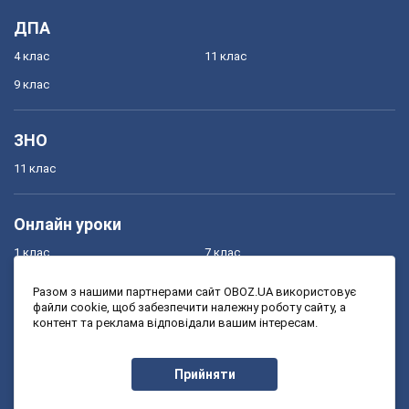
ДПА
4 клас
11 клас
9 клас
ЗНО
11 клас
Онлайн уроки
1 клас
7 клас
2 клас
8 клас
Разом з нашими партнерами сайт OBOZ.UA використовує
файли cookie, щоб забезпечити належну роботу сайту, а
3 клас
9 клас
контент та реклама відповідали вашим інтересам.
4 клас
10 клас
5 клас
11 клас
Прийняти
6 клас