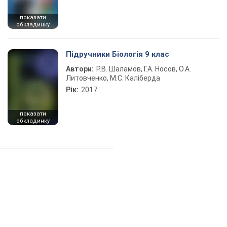
показати
обкладинку
Підручники Біологія 9 клас
Автори:
Р.В. Шаламов, Г.А. Носов, О.А.
Литовченко, М.С. Каліберда
Рік:
2017
показати
обкладинку