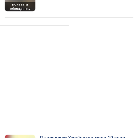
показати
обкладинку
Підручники Українська мова 10 клас