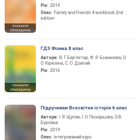
Рік:
2019
Опис:
Family and Friends 4 workbook 2nd
edition
показати
обкладинку
ГДЗ Фізика 8 клас
Автори:
В. Г. Бар’яхтар, Ф. Я. Божинова, О.
О. Кірюхіна, С. О. Довгий
Рік:
2016
показати
обкладинку
Підручники Всесвітня історія 6 клас
Автори:
І. Я. Щупак, І. О. Піскарьова, О.В.
Бурлака
Рік:
2019
Опис:
Інтегрований курс