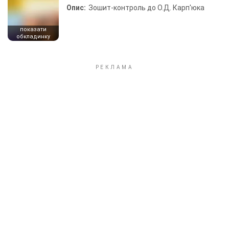
Опис:
Зошит-контроль до О.Д. Карп'юка
показати
обкладинку