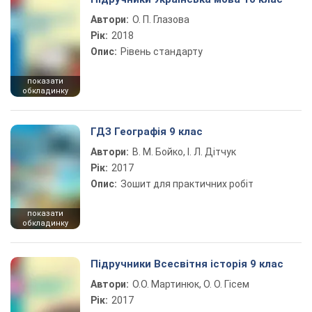
Автори:
О. П. Глазова
Рік:
2018
Опис:
Рівень стандарту
показати
обкладинку
ГДЗ Географія 9 клас
Автори:
В. М. Бойко, І. Л. Дітчук
Рік:
2017
Опис:
Зошит для практичних робіт
показати
обкладинку
Підручники Всесвітня історія 9 клас
Автори:
О.О. Мартинюк, О. О. Гісем
Рік:
2017