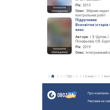
Рік:
2013
показати
Опис:
Збірник задач 
обкладинку
контрольних робіт
Підручники
Всесвітня історія 
клас
Автори:
І. Я. Щупак, І.
Піскарьова, О.В. Бур
Рік:
2019
показати
обкладинку
Опис:
Інтегрований 
✅ ГДЗ ✅
⚡ 6 клас ⚡
Анг
Про компанію
Реклама на сай