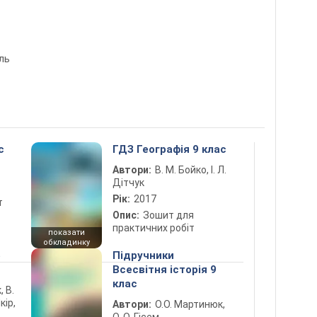
ль
с
ГДЗ Географія 9 клас
Автори:
В. М. Бойко, І. Л.
Дітчук
Рік:
2017
т
Опис:
Зошит для
практичних робіт
показати
обкладинку
5
Підручники
Всесвітня історія 9
клас
, В.
кір,
Автори:
О.О. Мартинюк,