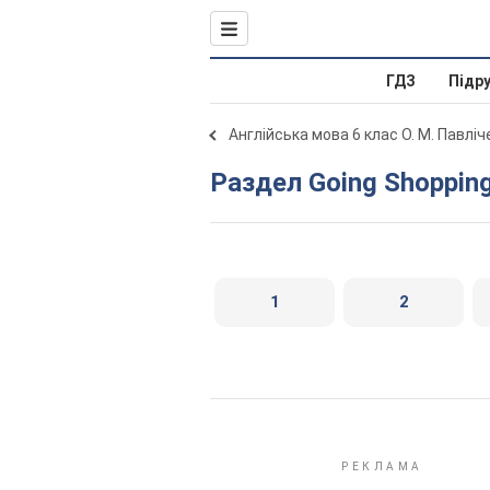
ГДЗ
Підр
Англійська мова 6 клас О. М. Павлі
Раздел Going Shoppin
1
2