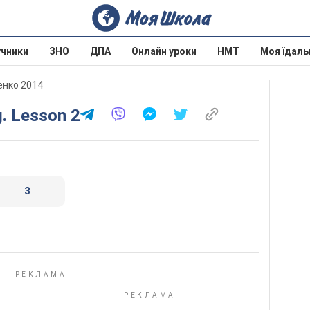
учники
ЗНО
ДПА
Онлайн уроки
НМТ
Моя їдаль
ченко 2014
g. Lesson 2
3