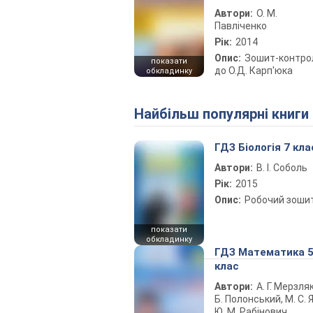
Автори:
О. М.
Павліченко
Рік:
2014
Опис:
Зошит-контро
показати
до О.Д. Карп'юка
обкладинку
Найбільш популярні книги
ГДЗ Біологія 7 кла
Автори:
В. І. Соболь
Рік:
2015
Опис:
Робочий зоши
показати
обкладинку
ГДЗ Математика 
клас
Автори:
А. Г. Мерзляк
Б. Полонський, М. С. Я
Ю. М. Рабінович