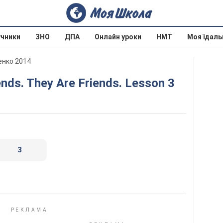
учники
ЗНО
ДПА
Онлайн уроки
НМТ
Моя їдаль
ченко 2014
ends. They Are Friends. Lesson 3
3