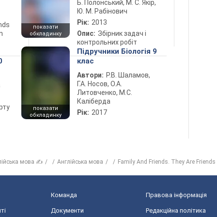
Б. Полонський, М. С. Якір,
Ю. М. Рабінович
Рік:
2013
ends
показати
n
Опис:
Збірник задач і
обкладинку
контрольних робіт
Підручники Біологія 9
0
клас
Автори:
Р.В. Шаламов,
Г.А. Носов, О.А.
а
Литовченко, М.С.
Каліберда
рту
показати
Рік:
2017
обкладинку
лійська мова ✍
Англійська мова
Family And Friends. They Are Friends
Команда
Правова інформація
ті
Документи
Редакційна політика