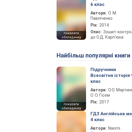
6 клас
Автори:
О. М.
Павліченко
Рік:
2014
Опис:
Зошит-контро
показати
до О.Д. Карп'юка
обкладинку
Найбільш популярні книги
Підручники
Всесвітня історія 
клас
Автори:
О.О. Мартин
О. О. Гісем
Рік:
2017
показати
обкладинку
ГДЗ Англійська м
4 клас
Автори:
Naomi