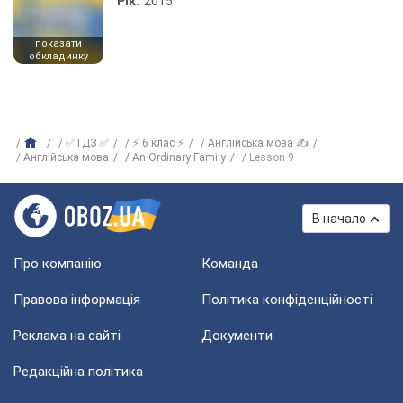
Рік:
2015
показати
обкладинку
✅ ГДЗ ✅
⚡ 6 клас ⚡
Англійська мова ✍
Англійська мова
An Ordinary Family
Lesson 9
В начало
Про компанію
Команда
Правова інформація
Політика конфіденційності
Реклама на сайті
Документи
Редакційна політика