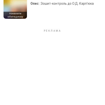
Опис:
Зошит-контроль до О.Д. Карп'юка
показати
обкладинку