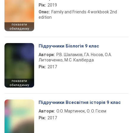
Рік:
2019
Опис:
Family and Friends 4 workbook 2nd
edition
показати
обкладинку
Підручники Біологія 9 клас
Автори:
Р.В. Шаламов, Г.А. Носов, О.А.
Литовченко, М.С. Каліберда
Рік:
2017
показати
обкладинку
Підручники Всесвітня історія 9 клас
Автори:
О.О. Мартинюк, О. О. Гісем
Рік:
2017