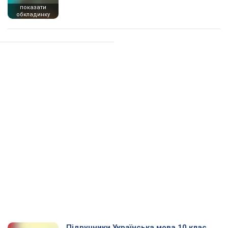
показати
обкладинку
Підручники Українська мова 10 клас