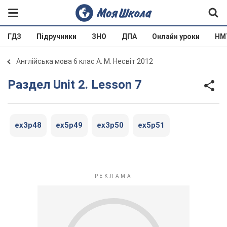
ГДЗ
Підручники
ЗНО
ДПА
Онлайн уроки
НМ
Англійська мова 6 клас А. М. Несвіт 2012
Раздел Unit 2. Lesson 7
ex3p48
ex5p49
ex3p50
ex5p51