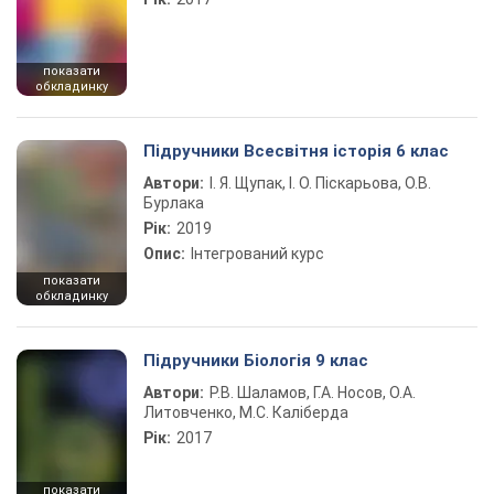
показати
обкладинку
Підручники Всесвітня історія 6 клас
Автори:
І. Я. Щупак, І. О. Піскарьова, О.В.
Бурлака
Рік:
2019
Опис:
Інтегрований курс
показати
обкладинку
Підручники Біологія 9 клас
Автори:
Р.В. Шаламов, Г.А. Носов, О.А.
Литовченко, М.С. Каліберда
Рік:
2017
показати