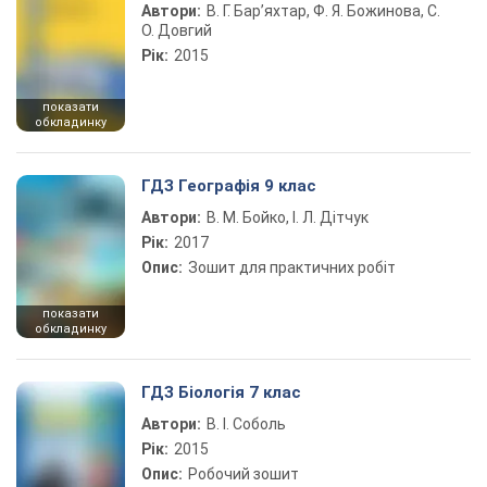
Автори:
В. Г. Бар’яхтар, Ф. Я. Божинова, С.
О. Довгий
Рік:
2015
показати
обкладинку
ГДЗ Географія 9 клас
Автори:
В. М. Бойко, І. Л. Дітчук
Рік:
2017
Опис:
Зошит для практичних робіт
показати
обкладинку
ГДЗ Біологія 7 клас
Автори:
В. І. Соболь
Рік:
2015
Опис:
Робочий зошит