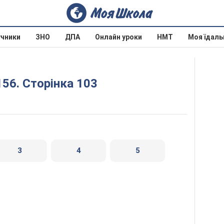
учники
ЗНО
ДПА
Онлайн уроки
НМТ
Моя їдаль
 156. Сторінка 103
3
4
5