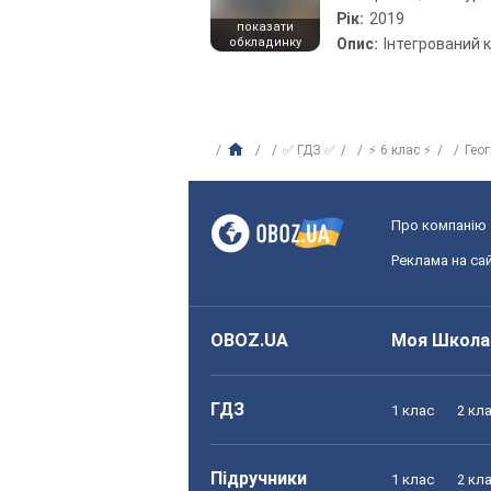
Рік:
2019
показати
обкладинку
Опис:
Інтегрований 
✅ ГДЗ ✅
⚡ 6 клас ⚡
Гео
Про компанію
Реклама на сай
OBOZ.UA
Моя Школа
ГДЗ
1 клас
2 кл
Підручники
1 клас
2 кл