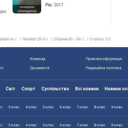
Рік:
2017
показати
курс
обкладинку
графія ✍
Гильберг 2014
Сторінки 83 - 156
Сторінка 103
Команда
Правова інформація
ті
Документи
Редакційна політика
Світ
Спорт
Суспільство
Всі новини
Новини ос
ас
3 клас
4 клас
5 клас
6 клас
7 клас
8 клас
9 клас
ас
3 клас
4 клас
5 клас
6 клас
7 клас
8 клас
9 клас