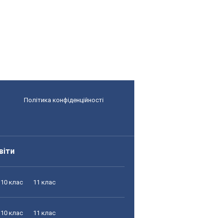
Політика конфіденційності
віти
10 клас
11 клас
10 клас
11 клас