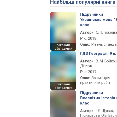
Найбільш популярні книги
Підручники
Українська мова 1
клас
Автори:
О. П. Глазов
Рік:
2018
Опис:
Рівень станда
показати
обкладинку
ГДЗ Географія 9 к
Автори:
В. М. Бойко, І
Дітчук
Рік:
2017
Опис:
Зошит для
практичних робіт
показати
обкладинку
Підручники
Всесвітня історія 
клас
Автори:
І. Я. Щупак, І.
Піскарьова, О.В. Бур