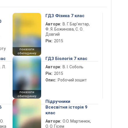
ГДЗ Фізика 7 клас
0
Автори:
В. Г. Бар’яхтар,
Ф. Я. Божинова, С. О.
Довгий
а
Рік:
2015
рту
показати
обкладинку
лас
ГДЗ Біологія 7 клас
. Л.
Автори:
В. І. Соболь
Рік:
2015
Опис:
Робочий зошит
показати
обкладинку
Підручники
6
Всесвітня історія 9
клас
 О.
Автори:
О.О. Мартинюк,
лака
О. О. Гісем