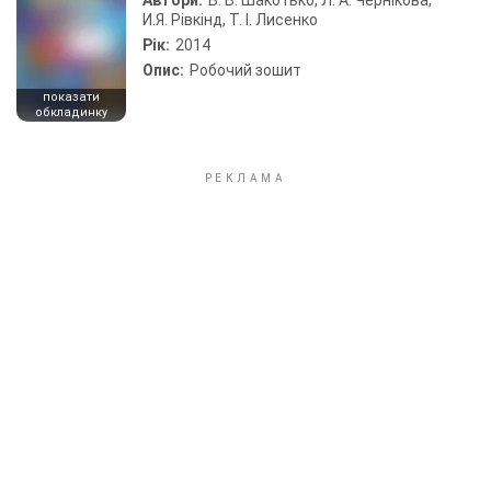
Автори:
В. В. Шакотько, Л. А. Чернікова,
И.Я. Рівкінд, Т. І. Лисенко
Рік:
2014
Опис:
Робочий зошит
показати
обкладинку