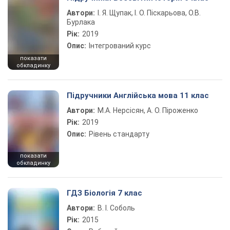
Автори:
І. Я. Щупак, І. О. Піскарьова, О.В.
Бурлака
Рік:
2019
Опис:
Інтегрований курс
показати
обкладинку
Підручники Англійська мова 11 клас
Автори:
М.А. Нерсісян, А. О. Піроженко
Рік:
2019
Опис:
Рівень стандарту
показати
обкладинку
ГДЗ Біологія 7 клас
Автори:
В. І. Соболь
Рік:
2015