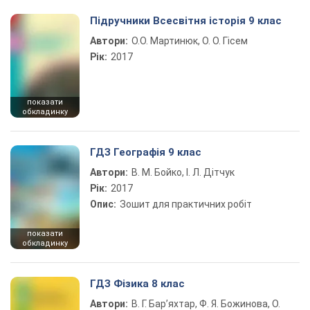
Підручники Всесвітня історія 9 клас
Автори:
О.О. Мартинюк, О. О. Гісем
Рік:
2017
показати
обкладинку
ГДЗ Географія 9 клас
Автори:
В. М. Бойко, І. Л. Дітчук
Рік:
2017
Опис:
Зошит для практичних робіт
показати
обкладинку
ГДЗ Фізика 8 клас
Автори:
В. Г. Бар’яхтар, Ф. Я. Божинова, О.