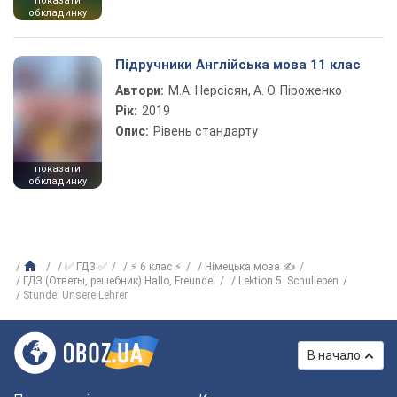
показати
обкладинку
Підручники Англійська мова 11 клас
Автори:
М.А. Нерсісян, А. О. Піроженко
Рік:
2019
Опис:
Рівень стандарту
показати
обкладинку
✅ ГДЗ ✅
⚡ 6 клас ⚡
Німецька мова ✍
ГДЗ (Ответы, решебник) Hallo, Freunde!
Lektion 5. Schulleben
Stunde: Unsere Lehrer
В начало