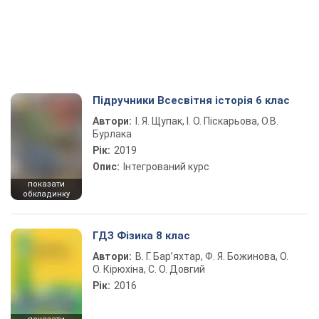
Підручники Всесвітня історія 6 клас
Автори:
І. Я. Щупак, І. О. Піскарьова, О.В.
Бурлака
Рік:
2019
Опис:
Інтегрований курс
показати
обкладинку
ГДЗ Фізика 8 клас
Автори:
В. Г. Бар’яхтар, Ф. Я. Божинова, О.
О. Кірюхіна, С. О. Довгий
Рік:
2016