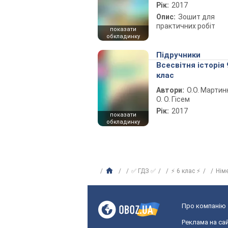
Рік:
2017
Опис:
Зошит для
практичних робіт
показати
обкладинку
Підручники
Всесвітня історія 
клас
Автори:
О.О. Мартин
О. О. Гісем
Рік:
2017
показати
обкладинку
✅ ГДЗ ✅
⚡ 6 клас ⚡
Нім
Про компанію
Реклама на сай