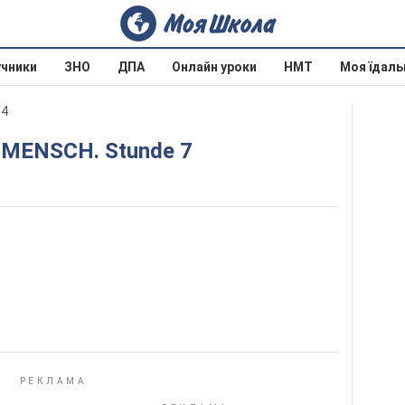
учники
ЗНО
ДПА
Онлайн уроки
НМТ
Моя їдаль
14
 MENSCH. Stunde 7