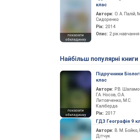
клас
Автори:
О. А. Палій, 
Сидоренко
Рік:
2014
Опис:
2 рік навчання
показати
обкладинку
Найбільш популярні книги
Підручники Біолог
клас
Автори:
Р.В. Шаламо
Г.А. Носов, О.А.
Литовченко, М.С.
Каліберда
показати
Рік:
2017
обкладинку
ГДЗ Географія 9 к
Автори:
В. М. Бойко, І
Дітчук