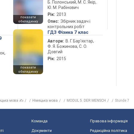
Б. Полонський, М. С. Якір,
Ю. М. Рабінович
Рік:
2013
показати
Опис:
Збірник задач і
обкладинку
контрольних робіт
ГДЗ Фізика 7 клас
9
Автори:
В. Г. Бар’яхтар,
Ф. Я. Божинова, С. О.
Довгий
юк,
Рік:
2015
показати
обкладинку
ецька мова ✍
Німецька мова
MODUL 5. DER MENSCH
Stunde 7
Команда
Правова інформація
ті
Документи
Редакційна політика