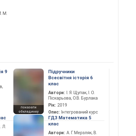
М. М.
ія 9
Підручники
Всесвітня історія 6
клас
в,
Автори:
І. Я. Щупак, І. О.
Піскарьова, О.В. Бурлака
Рік:
2019
показати
обкладинку
Опис:
Інтегрований курс
лас
ГДЗ Математика 5
клас
. Л.
Автори:
А. Г. Мерзляк, В.