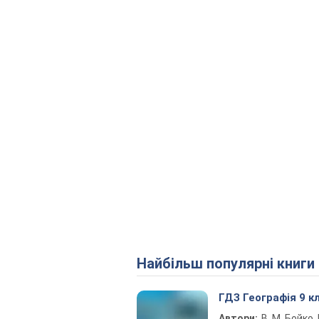
Найбільш популярні книги
ГДЗ Географія 9 к
Автори:
В. М. Бойко, І