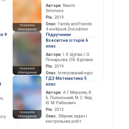
Автори:
Naomi
Simmons
Рік:
2019
Опис:
Family and Friends
показати
4 workbook 2nd edition
обкладинку
ія 9
Підручники
Всесвітня історія 6
клас
Автори:
І. Я. Щупак, І. О.
Піскарьова, О.В. Бурлака
Рік:
2019
показати
обкладинку
Опис:
Інтегрований курс
ГДЗ Математика 5
1
клас
Автори:
А. Г. Мерзляк, В.
Б. Полонський, М. С. Якір,
н,
Ю. М. Рабінович
Рік:
2013
показати
Опис:
Збірник задач і
рту
обкладинку
контрольних робіт