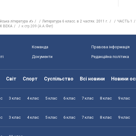
ійська література ✍
Литература 6 класс. в 2 частях. 2011 г.
ЧАСТЬ 1
X ВЕКА
к стр.209 (А.А.Фет)
Команда
Правова інформація
ті
Документи
Редакційна політика
Світ
Спорт
Суспільство
Всі новини
Новини ос
ас
3 клас
4 клас
5 клас
6 клас
7 клас
8 клас
9 клас
ас
3 клас
4 клас
5 клас
6 клас
7 клас
8 клас
9 клас