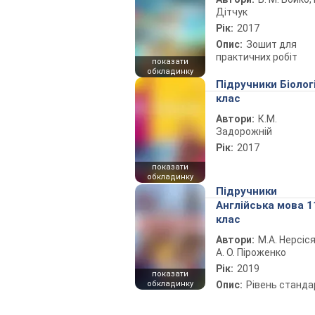
Дітчук
Рік:
2017
Опис:
Зошит для
практичних робіт
показати
обкладинку
Підручники Біолог
клас
Автори:
К.М.
Задорожній
Рік:
2017
показати
обкладинку
Підручники
Англійська мова 1
клас
Автори:
М.А. Нерсіся
А. О. Піроженко
Рік:
2019
показати
обкладинку
Опис:
Рівень станда