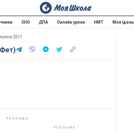
учники
ЗНО
ДПА
Онлайн уроки
НМТ
Моя їдаль
олухіна 2011
.Фет)