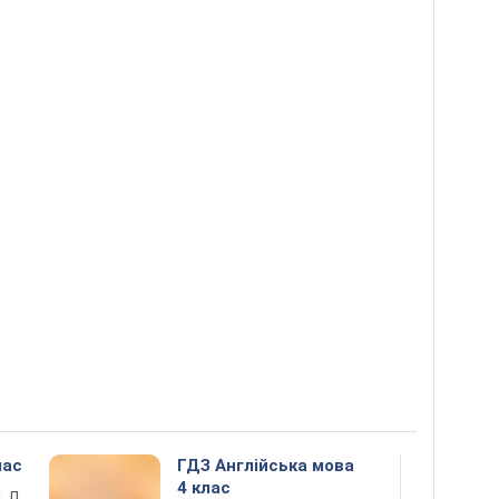
лас
ГДЗ Англійська мова
4 клас
. Л.