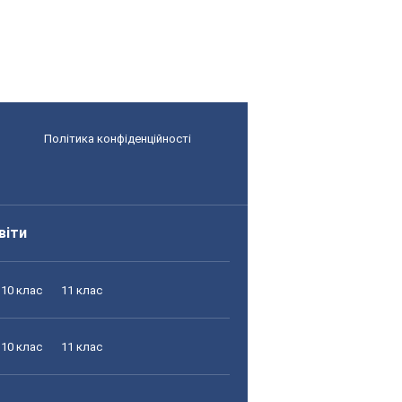
Політика конфіденційності
віти
10 клас
11 клас
10 клас
11 клас