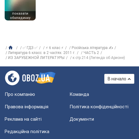
показати
обкладинку
✅ ГДЗ ✅
⚡ 6 клас ⚡
Російська література ✍
Литература 6 класс. в 2 частях. 2011 г.
ЧАСТЬ 2
ИЗ ЗАРУБЕЖНОЙ ЛИТЕРАТУРЫ
к стр.214 (Легенда об Арионе)
В начало
Про компанію
Команда
Правова інформація
Політика конфіденційності
Реклама на сайті
Документи
Редакційна політика