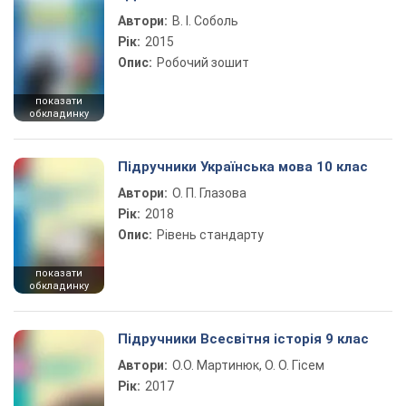
Автори:
В. І. Соболь
Рік:
2015
Опис:
Робочий зошит
показати
обкладинку
Підручники Українська мова 10 клас
Автори:
О. П. Глазова
Рік:
2018
Опис:
Рівень стандарту
показати
обкладинку
Підручники Всесвітня історія 9 клас
Автори:
О.О. Мартинюк, О. О. Гісем
Рік:
2017