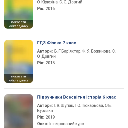
О. Кірюхіна, С. О. Довгий
Рік:
2016
показати
обкладинку
ГДЗ Фізика 7 клас
Автори:
В. Г. Бар’яхтар, Ф. Я. Божинова, С.
О. Довгий
Рік:
2015
показати
обкладинку
Підручники Всесвітня історія 6 клас
Автори:
І. Я. Щупак, І. О. Піскарьова, О.В.
Бурлака
Рік:
2019
Опис:
Інтегрований курс