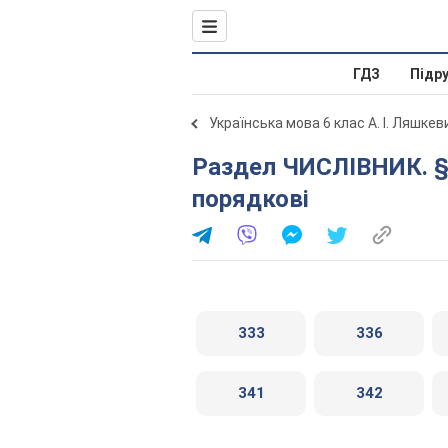
ГДЗ
Підр
Українська мова 6 клас А. І. Ляшкев
Раздел ЧИСЛІВНИК. § 33. Числівники кількісні і
порядкові
333
336
341
342