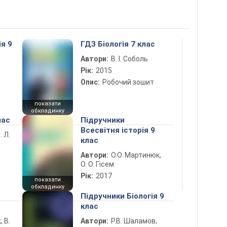
ія 9
ГДЗ Біологія 7 клас
Автори:
В. І. Соболь
Рік:
2015
Опис:
Робочий зошит
показати
обкладинку
лас
Підручники
Всесвітня історія 9
. Л.
клас
Автори:
О.О. Мартинюк,
О. О. Гісем
Рік:
2017
показати
обкладинку
5
Підручники Біологія 9
клас
, В.
Автори:
Р.В. Шаламов,