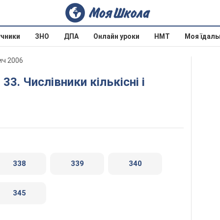
учники
ЗНО
ДПА
Онлайн уроки
НМТ
Моя їдаль
ич 2006
338
339
340
345