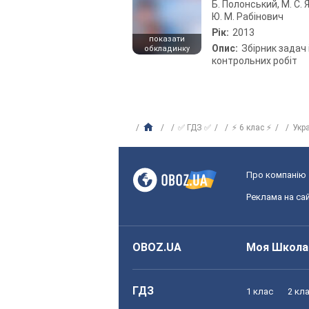
Б. Полонський, М. С. Я
Ю. М. Рабінович
Рік:
2013
показати
Опис:
Збірник задач 
обкладинку
контрольних робіт
✅ ГДЗ ✅
⚡ 6 клас ⚡
Укр
Про компанію
Реклама на сай
OBOZ.UA
Моя Школа
ГДЗ
1 клас
2 кл