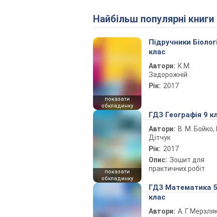
Найбільш популярні книги
Підручники Біолог
клас
Автори:
К.М.
Задорожній
Рік:
2017
показати
обкладинку
ГДЗ Географія 9 к
Автори:
В. М. Бойко, І
Дітчук
Рік:
2017
Опис:
Зошит для
практичних робіт
показати
обкладинку
ГДЗ Математика 
клас
Автори:
А. Г. Мерзляк