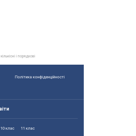
кількісні і порядкові
Політика конфіденційності
віти
10 клас
11 клас