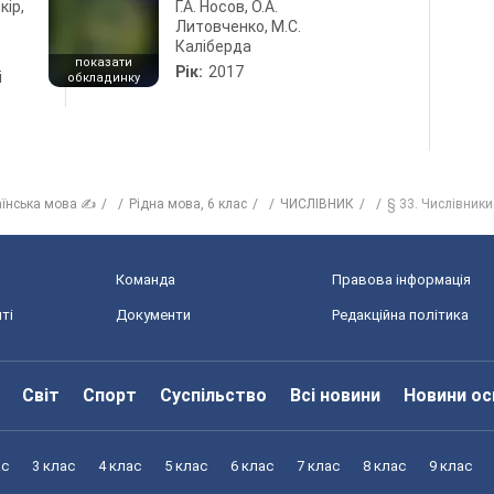
кір,
Г.А. Носов, О.А.
Литовченко, М.С.
Каліберда
показати
Рік:
2017
і
обкладинку
аїнська мова ✍
Рідна мова, 6 клас
ЧИСЛІВНИК
§ 33. Числівники 
Команда
Правова інформація
ті
Документи
Редакційна політика
Світ
Спорт
Суспільство
Всі новини
Новини ос
ас
3 клас
4 клас
5 клас
6 клас
7 клас
8 клас
9 клас