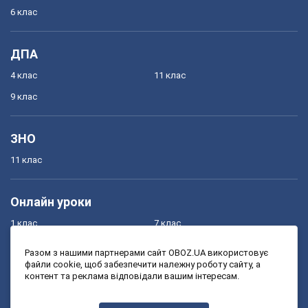
6 клас
ДПА
4 клас
11 клас
9 клас
ЗНО
11 клас
Онлайн уроки
1 клас
7 клас
2 клас
8 клас
Разом з нашими партнерами сайт OBOZ.UA використовує
файли cookie, щоб забезпечити належну роботу сайту, а
3 клас
9 клас
контент та реклама відповідали вашим інтересам.
4 клас
10 клас