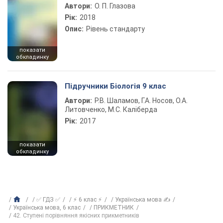
Автори:
О. П. Глазова
Рік:
2018
Опис:
Рівень стандарту
показати
обкладинку
Підручники Біологія 9 клас
Автори:
Р.В. Шаламов, Г.А. Носов, О.А.
Литовченко, М.С. Каліберда
Рік:
2017
показати
обкладинку
✅ ГДЗ ✅
⚡ 6 клас ⚡
Українська мова ✍
Українська мова, 6 клас
ПРИКМЕТНИК
42. Ступені порівняння якісних прикметників