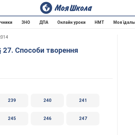
учники
ЗНО
ДПА
Онлайн уроки
НМТ
Моя їдаль
2014
239
240
241
245
246
247