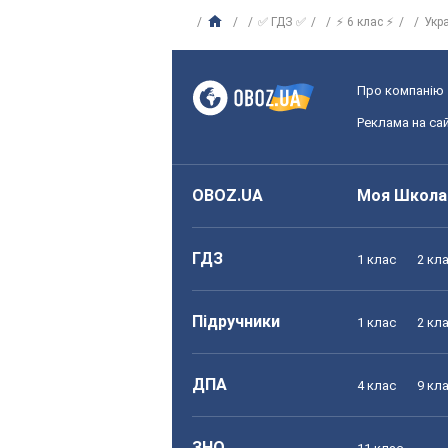
✅ ГДЗ ✅
⚡ 6 клас ⚡
Укр
Про компанію
Реклама на сай
OBOZ.UA
Моя Школа
ГДЗ
1 клас
2 кл
Підручники
1 клас
2 кл
ДПА
4 клас
9 кл
ЗНО