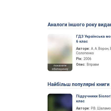
Аналоги іншого року вида
ГДЗ Українська м
6 клас
Автори:
А. А. Ворон, В
Солопенко
Рік:
2006
Опис:
Вправи
показати
обкладинку
Найбільш популярні книги
Підручники Біолог
клас
Автори:
Р.В. Шаламо