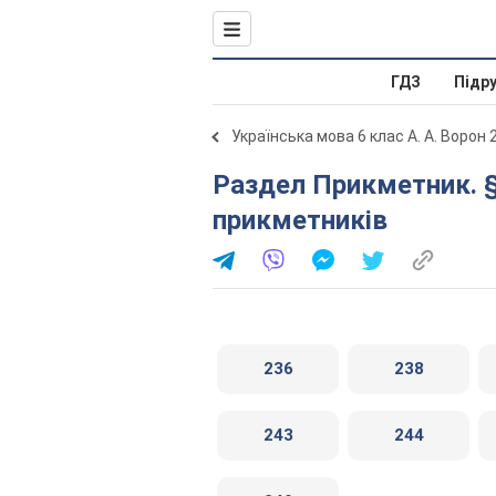
ГДЗ
Підр
Українська мова 6 клас А. А. Ворон 
Раздел Прикметник. § 27. Способи творення
прикметників
236
238
243
244