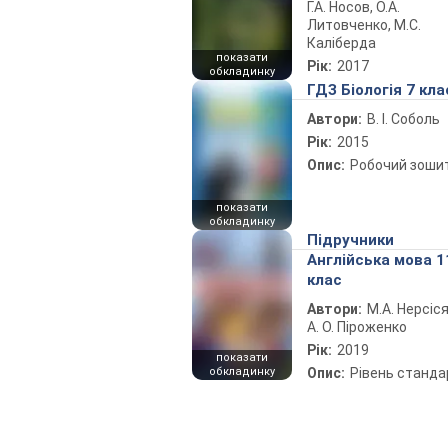
Г.А. Носов, О.А.
Литовченко, М.С.
Каліберда
показати
Рік:
2017
обкладинку
ГДЗ Біологія 7 кла
Автори:
В. І. Соболь
Рік:
2015
Опис:
Робочий зоши
показати
обкладинку
Підручники
Англійська мова 1
клас
Автори:
М.А. Нерсіся
А. О. Піроженко
Рік:
2019
показати
обкладинку
Опис:
Рівень станда