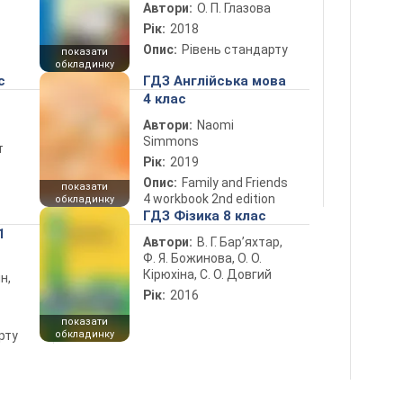
Автори:
О. П. Глазова
Рік:
2018
Опис:
Рівень стандарту
показати
обкладинку
с
ГДЗ Англійська мова
4 клас
Автори:
Naomi
Simmons
т
Рік:
2019
Опис:
Family and Friends
показати
4 workbook 2nd edition
обкладинку
ГДЗ Фізика 8 клас
1
Автори:
В. Г. Бар’яхтар,
Ф. Я. Божинова, О. О.
Кірюхіна, С. О. Довгий
н,
Рік:
2016
показати
рту
обкладинку