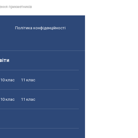
рення прикметників
Політика конфіденційності
віти
10 клас
11 клас
10 клас
11 клас