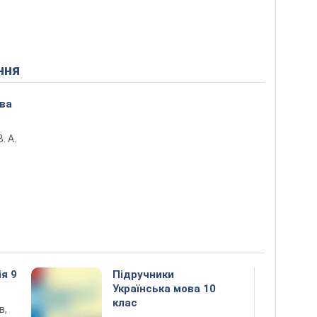
ння
ова
. А.
ія 9
Підручники
Українська мова 10
клас
в,