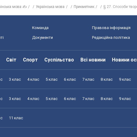
аїнська мова ✍
Українська мова
Прикметник
§ 27. Способи тво
Команда
Правова інформація
ті
Документи
Редакційна політика
Світ
Спорт
Суспільство
Всі новини
Новини ос
ас
3 клас
4 клас
5 клас
6 клас
7 клас
8 клас
9 клас
ас
3 клас
4 клас
5 клас
6 клас
7 клас
8 клас
9 клас
ас
11 клас