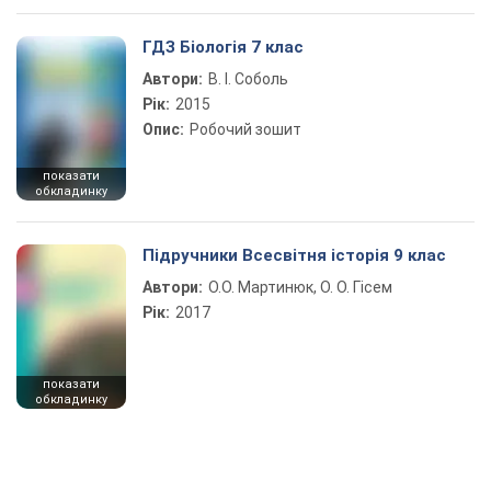
ГДЗ Біологія 7 клас
Автори:
В. І. Соболь
Рік:
2015
Опис:
Робочий зошит
показати
обкладинку
Підручники Всесвітня історія 9 клас
Автори:
О.О. Мартинюк, О. О. Гісем
Рік:
2017
показати
обкладинку