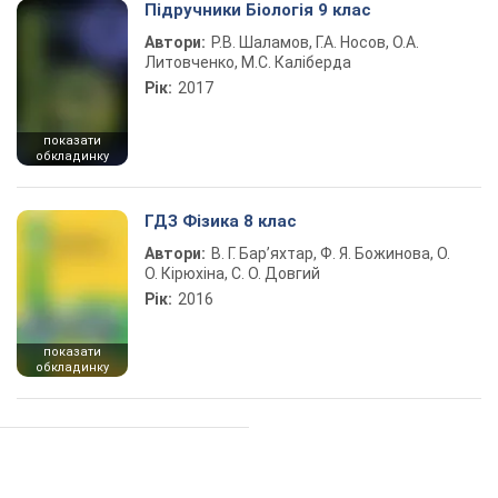
Підручники Біологія 9 клас
Автори:
Р.В. Шаламов, Г.А. Носов, О.А.
Литовченко, М.С. Каліберда
Рік:
2017
показати
обкладинку
ГДЗ Фізика 8 клас
Автори:
В. Г. Бар’яхтар, Ф. Я. Божинова, О.
О. Кірюхіна, С. О. Довгий
Рік:
2016
показати
обкладинку