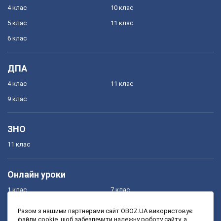
4 клас
10 клас
5 клас
11 клас
6 клас
ДПА
4 клас
11 клас
9 клас
ЗНО
11 клас
Онлайн уроки
1 клас
7 клас
2 клас
8 клас
Разом з нашими партнерами сайт OBOZ.UA використовує
файли cookie, щоб забезпечити належну роботу сайту, а
3 клас
9 клас