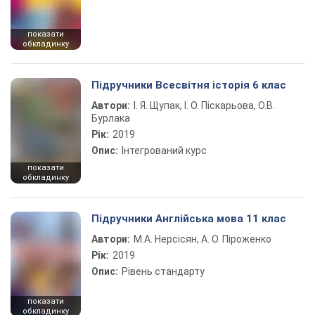
показати
обкладинку
Підручники Всесвітня історія 6 клас
Автори:
І. Я. Щупак, І. О. Піскарьова, О.В.
Бурлака
Рік:
2019
Опис:
Інтегрований курс
показати
обкладинку
Підручники Англійська мова 11 клас
Автори:
М.А. Нерсісян, А. О. Піроженко
Рік:
2019
Опис:
Рівень стандарту
показати
обкладинку