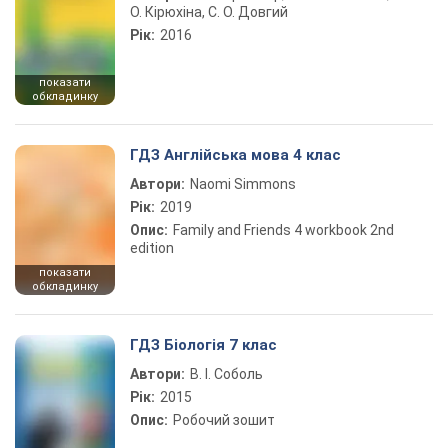
О. Кірюхіна, С. О. Довгий
Рік:
2016
показати
обкладинку
ГДЗ Англійська мова 4 клас
Автори:
Naomi Simmons
Рік:
2019
Опис:
Family and Friends 4 workbook 2nd
edition
показати
обкладинку
ГДЗ Біологія 7 клас
Автори:
В. І. Соболь
Рік:
2015
Опис:
Робочий зошит