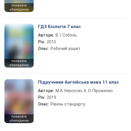
показати
обкладинку
ГДЗ Біологія 7 клас
Автори:
В. І. Соболь
Рік:
2015
Опис:
Робочий зошит
показати
обкладинку
Підручники Англійська мова 11 клас
Автори:
М.А. Нерсісян, А. О. Піроженко
Рік:
2019
Опис:
Рівень стандарту
показати
обкладинку