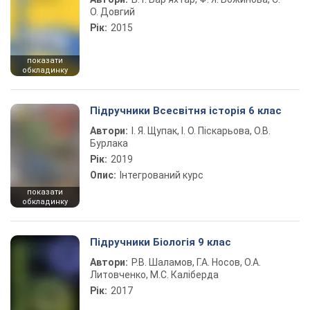
О. Довгий
Рік:
2015
показати
обкладинку
Підручники Всесвітня історія 6 клас
Автори:
І. Я. Щупак, І. О. Піскарьова, О.В.
Бурлака
Рік:
2019
Опис:
Інтегрований курс
показати
обкладинку
Підручники Біологія 9 клас
Автори:
Р.В. Шаламов, Г.А. Носов, О.А.
Литовченко, М.С. Каліберда
Рік:
2017