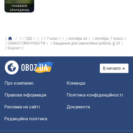
показати
обкладинку
✅ ГДЗ ✅
⚡ 7 клас ⚡
Алгебра ✍
Алгебра, 7 класс
САМОСТІЙНІ РОБОТИ
Завдання для самостійної роботи, § 29
Варіант 2
В начало
Про компанію
Команда
Правова інформація
Політика конфіденційності
Реклама на сайті
Документи
Редакційна політика