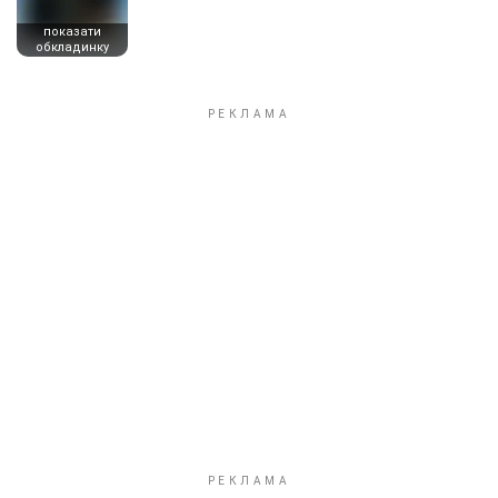
показати
обкладинку