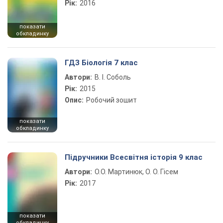
Рік:
2016
показати
обкладинку
ГДЗ Біологія 7 клас
Автори:
В. І. Соболь
Рік:
2015
Опис:
Робочий зошит
показати
обкладинку
Підручники Всесвітня історія 9 клас
Автори:
О.О. Мартинюк, О. О. Гісем
Рік:
2017
показати
обкладинку