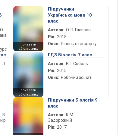
Підручники
6
Українська мова 10
клас
 О.
Автори:
О. П. Глазова
лака
Рік:
2018
Опис:
Рівень стандарту
показати
курс
обкладинку
лас
ГДЗ Біологія 7 клас
. Л.
Автори:
В. І. Соболь
Рік:
2015
Опис:
Робочий зошит
показати
обкладинку
5
Підручники Біологія 9
клас
, В.
Автори:
К.М.
кір,
Задорожній
Рік:
2017