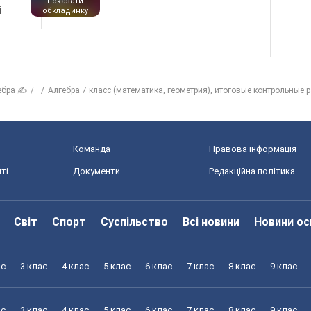
показати
і
обкладинку
ебра ✍
Алгебра 7 класс (математика, геометрия), итоговые контрольные 
Команда
Правова інформація
ті
Документи
Редакційна політика
Світ
Спорт
Суспільство
Всі новини
Новини ос
ас
3 клас
4 клас
5 клас
6 клас
7 клас
8 клас
9 клас
ас
3 клас
4 клас
5 клас
6 клас
7 клас
8 клас
9 клас