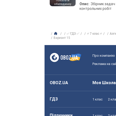
показати
Опис:
Збірник задач 
обкладинку
контрольних робіт
✅ ГДЗ ✅
⚡ 7 клас ⚡
Алг
Вариант 15
Про компанію
Реклама на сай
OBOZ.UA
Моя Школа
ГДЗ
1 клас
2 кл
Підручники
1 клас
2 кл