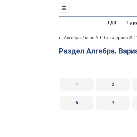
ГДЗ
Підр
Алгебра 7 клас А. Р. Гальперина 201
Раздел Алгебра. Вари
1
2
6
7