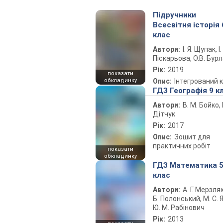
Підручники
Всесвітня історія 
клас
Автори:
І. Я. Щупак, І.
Піскарьова, О.В. Бур
Рік:
2019
показати
обкладинку
Опис:
Інтегрований 
ГДЗ Географія 9 к
Автори:
В. М. Бойко, І
Дітчук
Рік:
2017
Опис:
Зошит для
практичних робіт
показати
обкладинку
ГДЗ Математика 
клас
Автори:
А. Г. Мерзляк
Б. Полонський, М. С. Я
Ю. М. Рабінович
Рік:
2013