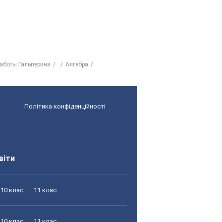
работы Гальперина
Алгебра
Політика конфіденційності
віти
10 клас
11 клас
10 клас
11 клас