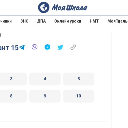
учники
ЗНО
ДПА
Онлайн уроки
НМТ
Моя їдаль
1
ант 15
3
4
5
8
9
10