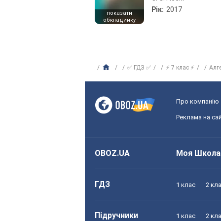
Рік:
2017
показати
обкладинку
✅ ГДЗ ✅
⚡ 7 клас ⚡
Алг
Про компанію
Реклама на сай
OBOZ.UA
Моя Школа
ГДЗ
1 клас
2 кл
Підручники
1 клас
2 кл