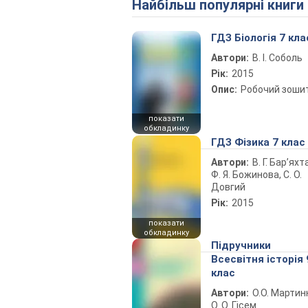
Найбільш популярні книги
ГДЗ Біологія 7 кла
Автори:
В. І. Соболь
Рік:
2015
Опис:
Робочий зоши
показати
обкладинку
ГДЗ Фізика 7 клас
Автори:
В. Г. Бар’яхт
Ф. Я. Божинова, С. О.
Довгий
Рік:
2015
показати
обкладинку
Підручники
Всесвітня історія 
клас
Автори:
О.О. Мартин
О. О. Гісем