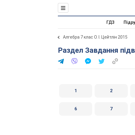
ГДЗ
Підр
Алгебра 7 клас О. І. Цейтлін 2015
Раздел Завдання під
1
2
6
7