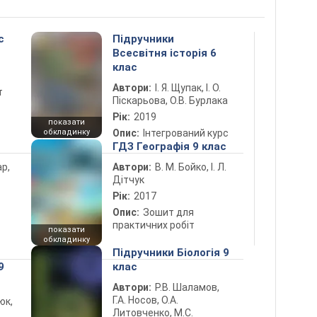
с
Підручники
Всесвітня історія 6
клас
Автори:
І. Я. Щупак, І. О.
т
Піскарьова, О.В. Бурлака
Рік:
2019
показати
обкладинку
Опис:
Інтегрований курс
ГДЗ Географія 9 клас
ар,
Автори:
В. М. Бойко, І. Л.
Дітчук
Рік:
2017
Опис:
Зошит для
практичних робіт
показати
обкладинку
Підручники Біологія 9
9
клас
Автори:
Р.В. Шаламов,
Г.А. Носов, О.А.
юк,
Литовченко, М.С.