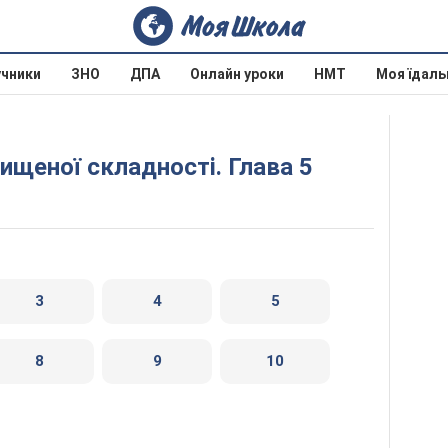
учники
ЗНО
ДПА
Онлайн уроки
НМТ
Моя їдаль
вищеної складностi. Глава 5
3
4
5
8
9
10