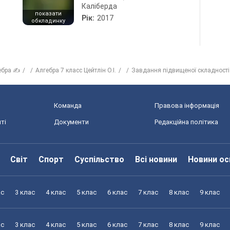
Каліберда
показати
Рік:
2017
обкладинку
ебра ✍
Алгебра 7 класс Цейтлiн О.I.
Завдання підвищеної складностi
Команда
Правова інформація
ті
Документи
Редакційна політика
Світ
Спорт
Суспільство
Всі новини
Новини ос
ас
3 клас
4 клас
5 клас
6 клас
7 клас
8 клас
9 клас
ас
3 клас
4 клас
5 клас
6 клас
7 клас
8 клас
9 клас