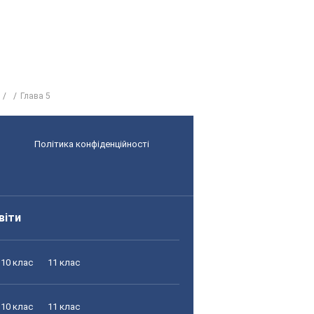
Глава 5
Політика конфіденційності
віти
10 клас
11 клас
10 клас
11 клас