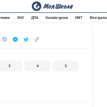
учники
ЗНО
ДПА
Онлайн уроки
НМТ
Моя їдаль
3
4
5