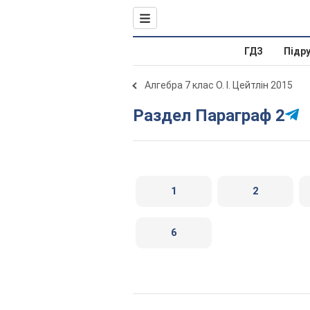
ГДЗ
Підр
Алгебра 7 клас О. І. Цейтлін 2015
Раздел Параграф 2
1
2
6