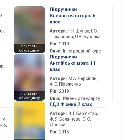
Підручники
9
Всесвітня історія 6
клас
юк,
Автори:
І. Я. Щупак, І. О.
Піскарьова, О.В. Бурлака
Рік:
2019
показати
обкладинку
Опис:
Інтегрований курс
Підручники
Англійська мова 11
ар,
клас
й
Автори:
М.А. Нерсісян,
А. О. Піроженко
Рік:
2019
показати
обкладинку
Опис:
Рівень стандарту
5
ГДЗ Фізика 7 клас
Автори:
В. Г. Бар’яхтар,
Ф. Я. Божинова, С. О.
, В.
Довгий
кір,
Рік:
2015