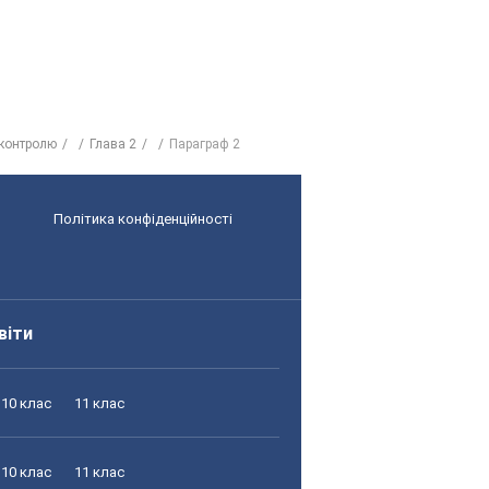
контролю
Глава 2
Параграф 2
Політика конфіденційності
віти
10 клас
11 клас
10 клас
11 клас