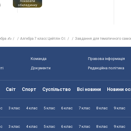
показати
і
обкладинку
ебра ✍
Алгебра 7 класс Цейтлiн О.I.
Завдання для тематичного само
Команда
Правова інформація
ті
Документи
Редакційна політика
Світ
Спорт
Суспільство
Всі новини
Новини ос
ас
3 клас
4 клас
5 клас
6 клас
7 клас
8 клас
9 клас
ас
3 клас
4 клас
5 клас
6 клас
7 клас
8 клас
9 клас