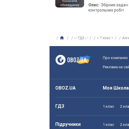
показати
Опис:
Збірник задач 
обкладинку
контрольних робіт
✅ ГДЗ ✅
⚡ 7 клас ⚡
Алг
Про компанію
Реклама на сай
OBOZ.UA
Моя Школа
ГДЗ
1 клас
2 кл
Підручники
1 клас
2 кл