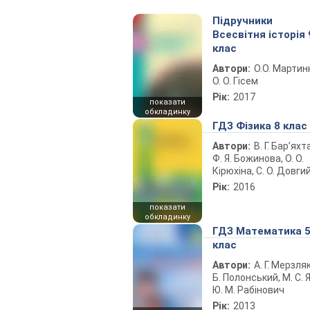
Підручники
Всесвітня історія 
клас
Автори:
О.О. Мартин
О. О. Гісем
Рік:
2017
показати
обкладинку
ГДЗ Фізика 8 клас
Автори:
В. Г. Бар’яхт
Ф. Я. Божинова, О. О.
Кірюхіна, С. О. Довги
Рік:
2016
показати
обкладинку
ГДЗ Математика 
клас
Автори:
А. Г. Мерзляк
Б. Полонський, М. С. Я
Ю. М. Рабінович
Рік:
2013