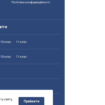
Політика конфіденційності
віти
10 клас
11 клас
10 клас
11 клас
у сайту,
10 клас
11 клас
Прийняти