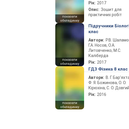
Рік:
2017
Опис:
Зошит для
практичних робіт
показати
обкладинку
Підручники Біолог
клас
Автори:
Р.В. Шаламо
Г.А. Носов, О.А.
Литовченко, М.С.
Каліберда
показати
Рік:
2017
обкладинку
ГДЗ Фізика 8 клас
Автори:
В. Г. Бар’яхт
Ф. Я. Божинова, О. О.
Кірюхіна, С. О. Довги
Рік:
2016
показати
обкладинку