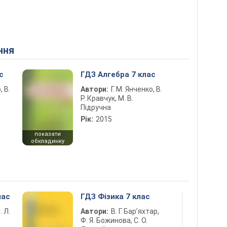
ння
с
ГДЗ Алгебра 7 клас
, В.
Автори:
Г. М. Янченко, В.
Р. Кравчук, М. В.
Підручна
Рік:
2015
показати
обкладинку
лас
ГДЗ Фізика 7 клас
. Л.
Автори:
В. Г. Бар’яхтар,
Ф. Я. Божинова, С. О.