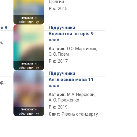
Довгий
Рік:
2015
показати
обкладинку
ія 9
Підручники
Всесвітня історія 9
клас
в,
Автори:
О.О. Мартинюк,
О. О. Гісем
Рік:
2017
показати
обкладинку
Підручники
Англійська мова 11
ар,
клас
й
Автори:
М.А. Нерсісян,
А. О. Піроженко
Рік:
2019
показати
обкладинку
Опис:
Рівень стандарту