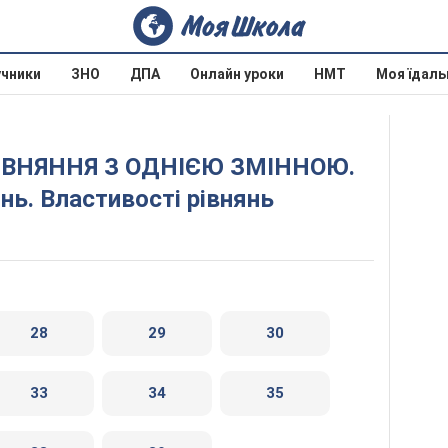
учники
ЗНО
ДПА
Онлайн уроки
НМТ
Моя їдаль
янь. Властивості рівнянь
28
29
30
33
34
35