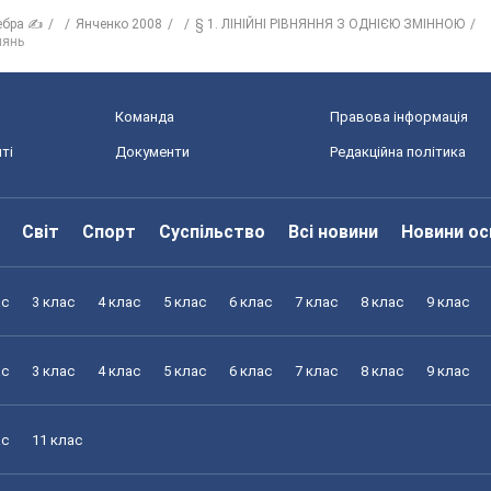
ебра ✍
Янченко 2008
§ 1. ЛІНІЙНІ РІВНЯННЯ З ОДНІЄЮ ЗМІННОЮ
нянь
Команда
Правова інформація
ті
Документи
Редакційна політика
Світ
Спорт
Суспільство
Всі новини
Новини ос
ас
3 клас
4 клас
5 клас
6 клас
7 клас
8 клас
9 клас
ас
3 клас
4 клас
5 клас
6 клас
7 клас
8 клас
9 клас
ас
11 клас