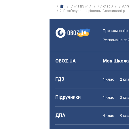
✅ ГДЗ ✅
⚡ 7 клас ⚡
Алг
2. Розв'язування рівнянь. Властивості рів
Про компанію
Реклама на сай
OBOZ.UA
Моя Школа
ГДЗ
1 клас
2 кл
Підручники
1 клас
2 кл
ДПА
4 клас
9 кл