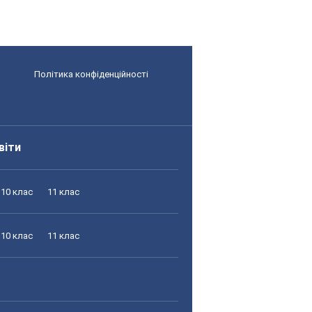
Політика конфіденційності
віти
10 клас
11 клас
10 клас
11 клас