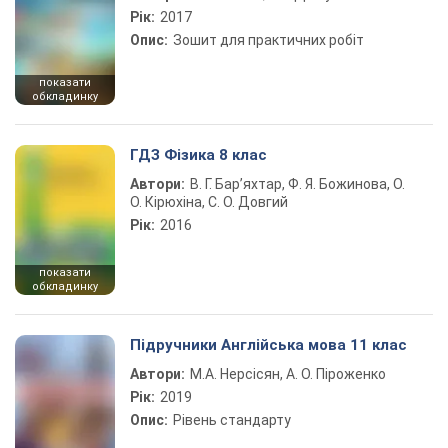
Рік:
2017
Опис:
Зошит для практичних робіт
показати
обкладинку
ГДЗ Фізика 8 клас
Автори:
В. Г. Бар’яхтар, Ф. Я. Божинова, О.
О. Кірюхіна, С. О. Довгий
Рік:
2016
показати
обкладинку
Підручники Англійська мова 11 клас
Автори:
М.А. Нерсісян, А. О. Піроженко
Рік:
2019
Опис:
Рівень стандарту