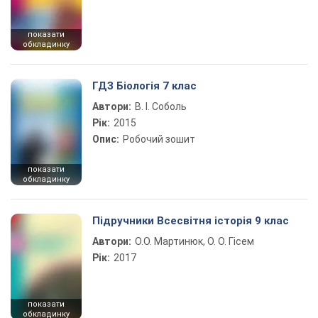
показати
обкладинку
ГДЗ Біологія 7 клас
Автори:
В. І. Соболь
Рік:
2015
Опис:
Робочий зошит
показати
обкладинку
Підручники Всесвітня історія 9 клас
Автори:
О.О. Мартинюк, О. О. Гісем
Рік:
2017
показати
обкладинку